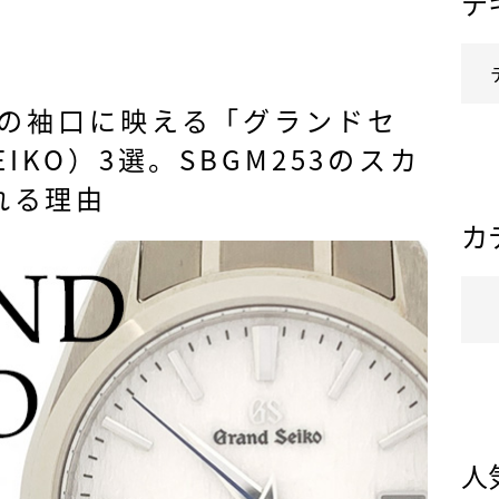
テ
夏の袖口に映える「グランドセ
EIKO）3選。SBGM253のスカ
れる理由
カ
人