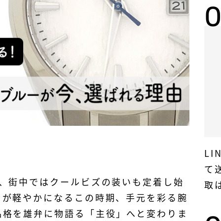
L
て
け、街中ではクールビズの装いも定着し始
取
口が軽やかになるこの時期、手元を彩る腕
品格を雄弁に物語る「主役」へと変わりま