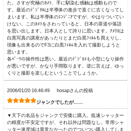
た。さすが究極のｶﾒﾗ、手に馴染む感触は感動もので
す。最近のﾃﾞｼﾞﾀﾙは半導体の進歩で直ぐに古くなってし
まいます。私は半導体のｴﾝｼﾞﾆｱですが、やはりついてい
けない。このｶﾒﾗをさわっていると、日本の茶道や落語
を思い出します。日本人として誇りに思います。ｱﾒﾘｶは
白黒写真の講座があったりとまだ白黒ﾌｨﾙﾑも買えりし、
現像も出来るのでF3に白黒ﾌｨﾙﾑを入れて撮影しようと
思います。

各ﾊﾟｰﾂの操作性は悪い。最近のﾃﾞｼﾞｶﾒも小型になり操作
が悪いですが、かなり手間取ります。逆に言えば、ゆっ
くりと撮影を楽しむということでしょうか。
2006/01/20 16:46:49
hosapさんの投稿
ジャンクでしたが……
▼天下の名品をジャンクで安価に購入。低速シャッター
の精度が不安定ですが、それ以外は問題なし。常用シャ
ッター速度域は異常なかったのでついつい購入してしま