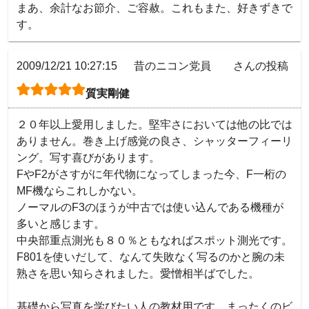
まあ、余計なお節介、ご容赦。これもまた、好きずきで
す。
2009/12/21 10:27:15
昔のニコン党員 さんの投稿
質実剛健
２０年以上愛用しました。堅牢さにおいては他の比では
ありません。巻き上げ感覚の良さ、シャッターフィーリ
ング。写す喜びがあります。

FやF2がさすがに年代物になってしまった今、F一桁の
MF機ならこれしかない。

ノーマルのF3のほうが中古では使い込んである機種が
多いと感じます。

中央部重点測光も８０％ともなればスポット測光です。
F801を使いだして、なんて失敗なく写るのかと腕の未
熟さを思い知らされました。愛憎相半ばでした。

基礎から写真を学びたい人の教材用です。まったくのビ