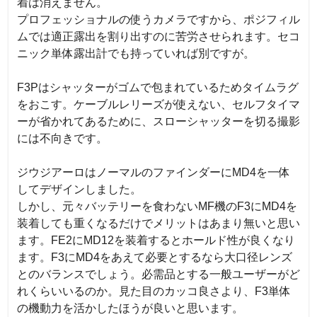
着は消えません。  

プロフェッショナルの使うカメラですから、ポジフィル
ムでは適正露出を割り出すのに苦労させられます。セコ
ニック単体露出計でも持っていれば別ですが。

F3Pはシャッターがゴムで包まれているためタイムラグ
をおこす。ケーブルレリーズが使えない、セルフタイマ
ーが省かれてあるために、スローシャッターを切る撮影
には不向きです。

ジウジアーロはノーマルのファインダーにMD4を一体
してデザインしました。

しかし、元々バッテリーを食わないMF機のF3にMD4を
装着しても重くなるだけでメリットはあまり無いと思い
ます。FE2にMD12を装着するとホールド性が良くなり
ます。F3にMD4をあえて必要とするなら大口径レンズ
とのバランスでしょう。必需品とする一般ユーザーがど
れくらいいるのか。見た目のカッコ良さより、F3単体
の機動力を活かしたほうが良いと思います。
