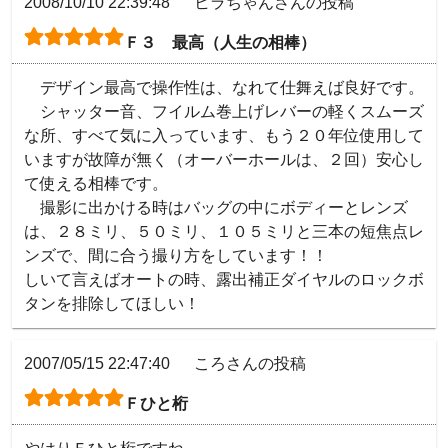
2008/10/10 22:39:48
ヒラちゃんさんの投稿
Ｆ３ 最高（人生の相棒）
　デザイン最高で操作性は、なれて仕舞えば良好です。

　シャッター音、フイルム巻上げレバーの軽くスムーズ
な所、すべて気に入っています、もう２０年位使用して
いますが故障が無く（オーバーホールは、２回）安心し
て使える相棒です。

　撮影に出かける時はバッグの中にボディーとレンズ
は、２８ミリ、５０ミリ、１０５ミリと三本の短焦点レ
ンズで、間に合う撮り方をしています！！

しいて言えばオートの時、露出補正ダイヤルのロックボ
タンを排除してほしい！
2007/05/15 22:47:40
ころさんの投稿
Ｆひと桁