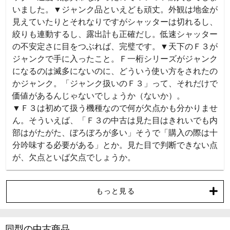
いました。▼ジャンク品といえども頑丈。外観は地金が
見えていたりとそれなりですがシャッターは切れるし、
絞りも連動するし、露出計も正確だし。低速シャッター
の不安定さに目をつぶれば、完璧です。▼天下のＦ３が
ジャンクで手に入ったこと。Ｆ一桁シリーズがジャンク
になるのは滅多にないのに、どういう使い方をされたの
かジャンク。「ジャンク扱いのＦ３」って、それだけで
価値があるんじゃないでしょうか（ないか）。

▼Ｆ３は初めて扱う機種なので何が欠点かも分かりませ
ん。そういえば、「Ｆ３の中古は見た目はきれいでも内
部はがたがた、ぼろぼろが多い」そうで「購入の際は十
分吟味する必要がある」とか。見た目で判断できない点
が、欠点といば欠点でしょうか。
もっと見る
同型の中古商品