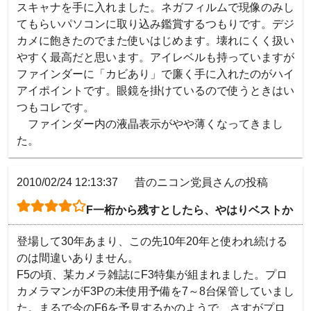
スキャナを手に入れました。ネガフィルムで現像のみし
てもらいパソコンに取り込み鑑賞するつもりです。デジ
カメに飽きたのでまた使いはじめます。壊れにくく扱い
やすく最高だと思います。アイレベルも持っていますが
ファインダーに「カビあり」で廉く手に入れたのがハイ
アイポイントです。眼鏡を掛けているので使うときはい
つもコレです。

　ファインダー内の液晶表示がやや薄くなってきまし
た。
2010/02/24 12:13:37
昔のニコン党員さんの投稿
F一桁から残すとしたら、やはりベストか
登場して30年あまり、この先10年20年と使われ続ける
のは間違いありません。

F5の頃、某カメラ雑誌にF3特集が組まれました。プロ
カメラマンがF3Pの未使用予備を7～8台保管していまし
た。まるで今のF6を予見するかのようで、さすがプロ