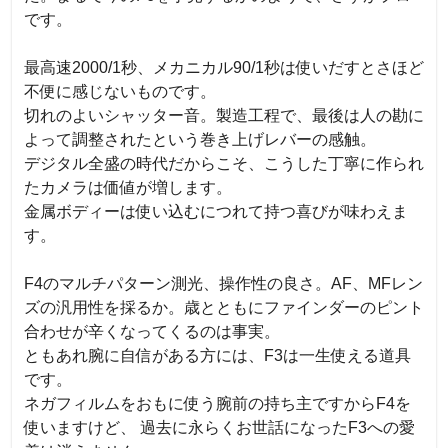
です。

最高速2000/1秒、メカニカル90/1秒は使いだすとさほど
不便に感じないものです。

切れのよいシャッター音。製造工程で、最後は人の勘に
よって調整されたという巻き上げレバーの感触。

デジタル全盛の時代だからこそ、こうした丁寧に作られ
たカメラは価値が増します。

金属ボディーは使い込むにつれて持つ喜びが味わえま
す。

F4のマルチパターン測光、操作性の良さ。AF、MFレン
ズの汎用性を採るか。歳とともにファインダーのピント
合わせが辛くなってくるのは事実。

ともあれ腕に自信がある方には、F3は一生使える道具
です。

ネガフィルムをおもに使う腕前の持ち主ですからF4を
使いますけど、 過去に永らくお世話になったF3への愛