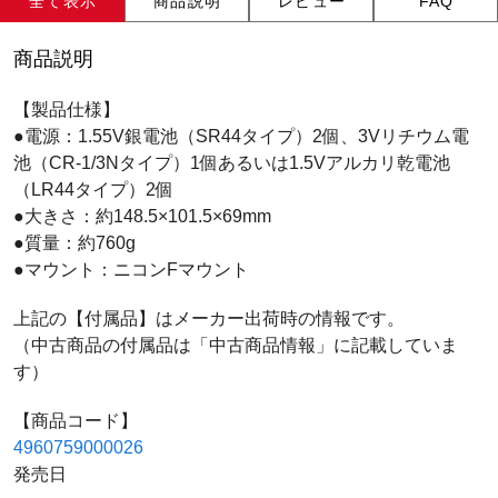
全て表示
商品説明
レビュー
FAQ
商品説明
【製品仕様】
●電源：1.55V銀電池（SR44タイプ）2個、3Vリチウム電
池（CR-1/3Nタイプ）1個あるいは1.5Vアルカリ乾電池
（LR44タイプ）2個
●大きさ：約148.5×101.5×69mm
●質量：約760g
●マウント：ニコンFマウント
上記の【付属品】はメーカー出荷時の情報です。
（中古商品の付属品は「中古商品情報」に記載していま
す）
【商品コード】
4960759000026
発売日