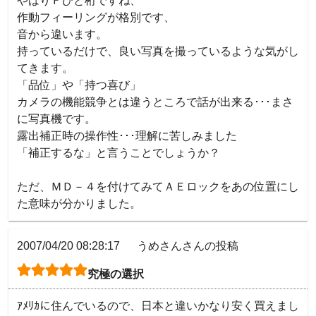
やはりＦひと桁ですね、

作動フィーリングが格別です、

音から違います。

持っているだけで、良い写真を撮っているような気がし
てきます。

「品位」や「持つ喜び」

カメラの機能競争とは違うところで話が出来る･･･まさ
に写真機です。

露出補正時の操作性･･･理解に苦しみました

「補正するな」と言うことでしょうか？

ただ、ＭＤ－４を付けてみてＡＥロックをあの位置にし
た意味が分かりました。
2007/04/20 08:28:17
うめさんさんの投稿
究極の選択
ｱﾒﾘｶに住んでいるので、日本と違いかなり安く買えまし