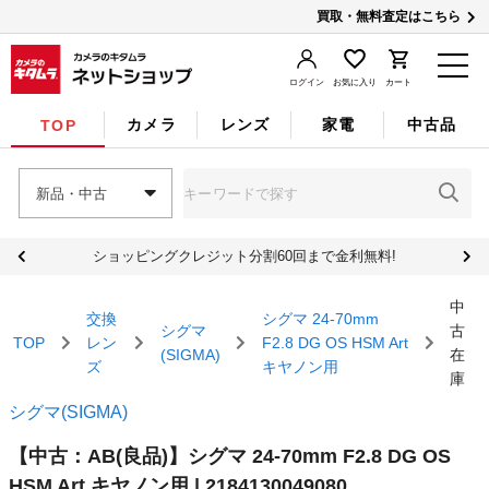
買取・無料査定はこちら
ログイン
お気に入り
カート
カメラ
レンズ
家電
中古品
TOP
新品・中古
ショッピングクレジット分割60回まで金利無料!
中
交換
シグマ 24-70mm
シグマ
古
TOP
レン
F2.8 DG OS HSM Art
(SIGMA)
在
ズ
キヤノン用
庫
シグマ(SIGMA)
【中古：AB(良品)】シグマ 24-70mm F2.8 DG OS
HSM Art キヤノン用 | 2184130049080