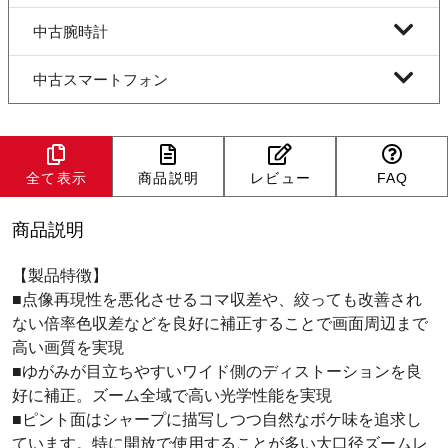
中古腕時計
中古スマートフォン
全て表示
商品説明
レビュー
FAQ
商品説明
【製品特徴】
■点像再現性を悪化させるコマ収差や、絞っても改善され
ない倍率色収差などを良好に補正することで画面周辺まで
高い画質を実現
■ゆがみが目立ちやすいワイド側のディストーションを良
好に補正。ズーム全域で高い光学性能を実現
■ピント面はシャープに描写しつつ自然なボケ味を追求し
ています。特に開放で使用することが多い大口径ズームレ