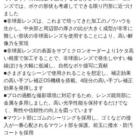
ンズでは、ボケの形状も考慮してできる限り円形に近づけ
ました
■非球面レンズは、これまで培ってきた加工のノウハウを
生かし、中央部と周辺部の厚さの比が大きく成型が非常に
難しい形状の非球面レンズを使用することにより、高い解
像力を実現
■非球面レンズの表面をサブミクロンオーダーより1ケタ高
い精度で加工することで、非球面レンズで発生しやすい輪
線ぼけを大幅に低減し、自然なボケ描写に貢献
■さまざまなシーンで使用されることを想定し、補正効果
の高い手ブレ補正OS機構を搭載。4段分の高い手ブレ補正
効果を発揮します
■プロの過酷な撮影環境に対応するため、レンズ鏡筒部に
金属を多用しました。高い光学性能を保持するだけでな
く、剛性や信頼性の向上を図っています
■マウント部にゴムのシーリングを採用し、ゴミなどの侵
入が一番心配されるマウント部を保護。前玉に撥水・防汚
コートを採用