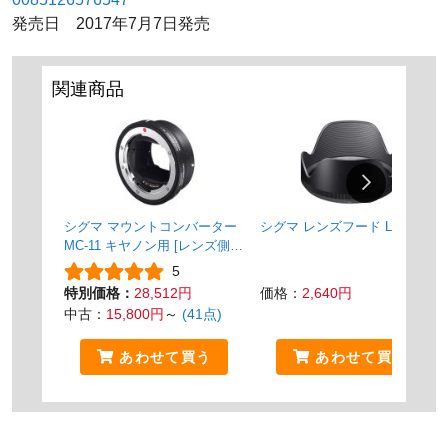
発売日 2017年7月7日発売
関連商品
シグマ マウントコンバーター
シグマ レンズフード LH876-04
MC-11 キヤノン用 [レンズ側：
キヤノンEF ボディ側：ソニー
5
E]
特別価格：
28,512円
価格：
2,640円
中古：
15,800円
～
(41点)
あわせて買う
あわせて買う