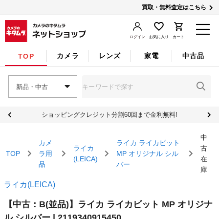
買取・無料査定はこちら
ログイン
お気に入り
カート
カメラ
レンズ
家電
中古品
TOP
新品・中古
ショッピングクレジット分割60回まで金利無料!
中
カメ
ライカ ライカビット
ライカ
古
TOP
ラ用
MP オリジナル シル
(LEICA)
在
品
バー
庫
ライカ(LEICA)
【中古：B(並品)】ライカ ライカビット MP オリジナ
ル シルバー | 2119340915450