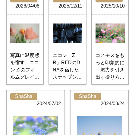
2026/04/08
2025/12/11
2025/10/10
写真に温度感
ニコン「Z
コスモスをも
を宿す、ニコ
R」REDのD
っと印象的に
ン Zfのフィ
NAを宿した
－魅力を引き
ルムグレイン
スナップシュ
出す撮り方の
で広がる表現
ーター
コツ－
ShaSha
ShaSha
2024/07/02
2024/03/24