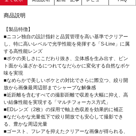
商品説明
【製品特徴】
■ニコン独自の設計指針と品質管理を高い基準でクリアー
し、特に高いレベルで光学性能を発揮する「S-Line」に属
する高性能レンズ
■ボケの美しさにこだわり抜き、立体感を生み出す、ピン
ト面から遠ざかるにつれてなだらかに変化する自然なボケ
味を実現
■なめらかで美しいボケとの対比でさらに際立つ、絞り開
放から画像最周辺部までシャープな解像感
■近距離を含むすべての撮影距離で収差を大幅に抑え、高
い結像性能を実現する「マルチフォーカス方式」
■EDレンズ（2枚）の採用で軸上色収差を効果的に補正
■なだらかな光量低下で絞り開放でも安心して撮影でき
る、豊かな周辺光量
■ゴースト、フレアを抑えたクリアーな画像が得られる、