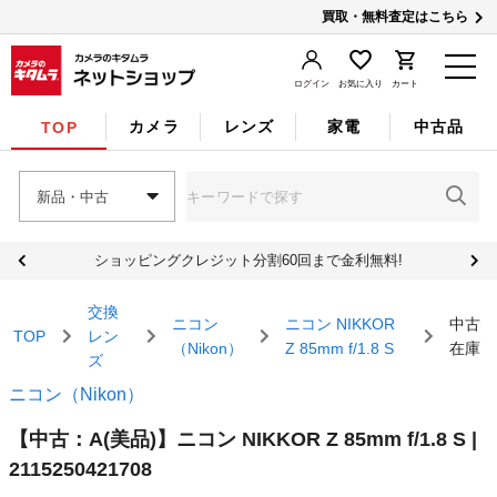
買取・無料査定はこちら
ログイン
お気に入り
カート
カメラ
レンズ
家電
中古品
TOP
新品・中古
ショッピングクレジット分割60回まで金利無料!
交換
ニコン
ニコン NIKKOR
中古
TOP
レン
（Nikon）
Z 85mm f/1.8 S
在庫
ズ
ニコン（Nikon）
【中古：A(美品)】ニコン NIKKOR Z 85mm f/1.8 S |
2115250421708