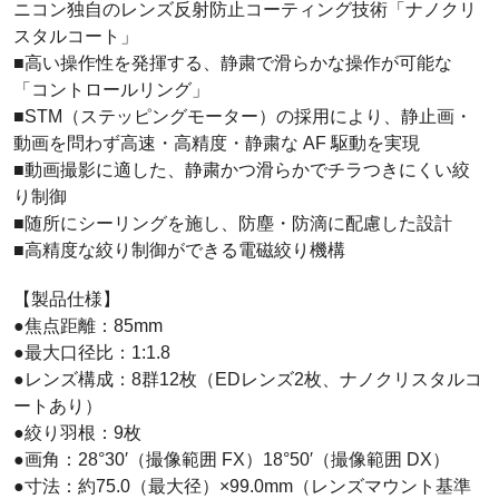
ニコン独自のレンズ反射防止コーティング技術「ナノクリ
スタルコート」
■高い操作性を発揮する、静粛で滑らかな操作が可能な
「コントロールリング」
■STM（ステッピングモーター）の採用により、静止画・
動画を問わず高速・高精度・静粛な AF 駆動を実現
■動画撮影に適した、静粛かつ滑らかでチラつきにくい絞
り制御
■随所にシーリングを施し、防塵・防滴に配慮した設計
■高精度な絞り制御ができる電磁絞り機構
【製品仕様】
●焦点距離：85mm
●最大口径比：1:1.8
●レンズ構成：8群12枚（EDレンズ2枚、ナノクリスタルコ
ートあり）
●絞り羽根：9枚
●画角：28°30′（撮像範囲 FX）18°50′（撮像範囲 DX）
●寸法：約75.0（最大径）×99.0mm（レンズマウント基準