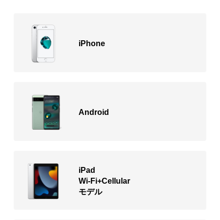
iPhone
Android
iPad
Wi-Fi+Cellular
モデル