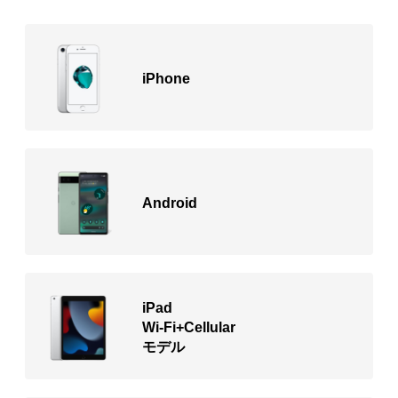
iPhone
Android
iPad
Wi-Fi+Cellular
モデル