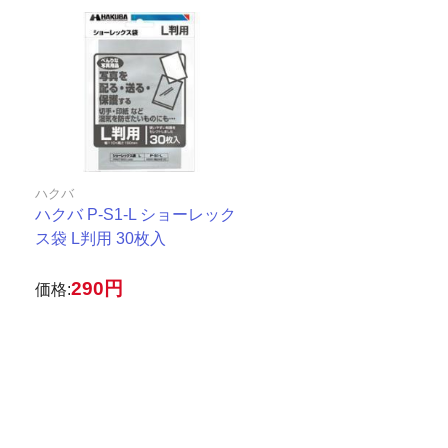
ハクバ
ハクバ P-S1-L ショーレック
ス袋 L判用 30枚入
290円
価格: