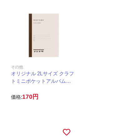
その他
ケ
オリジナル 2Lサイズ クラフ
トミニポケットアルバム
KMP2L-20-BR ブラウン
170円
価格: