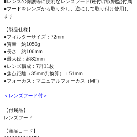
■レンズの保護等に便利なレンズフード(逆付け収納型)付属
■フードをレンズから取り外し、逆にして取り付け使用し
ます
【製品仕様】
●フィルターサイズ：72mm
●質量：約1050g
●長さ：約106mm
●最大径：約82mm
●レンズ構成：7群11枚
●焦点距離（35mm判換算）：51mm
●フォーカス：マニュアルフォーカス（MF）
＜レンズフード付＞
【付属品】
レンズフード
【商品コード】