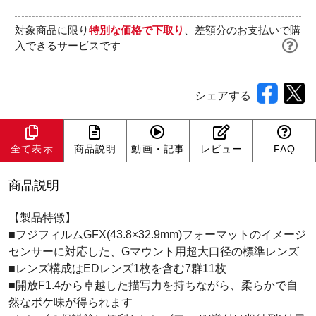
対象商品に限り
特別な価格で下取り
、差額分のお支払いで購
入できるサービスです
シェアする
全て表示
商品説明
動画・記事
レビュー
FAQ
商品説明
【製品特徴】
■フジフィルムGFX(43.8×32.9mm)フォーマットのイメージ
センサーに対応した、Gマウント用超大口径の標準レンズ
■レンズ構成はEDレンズ1枚を含む7群11枚
■開放F1.4から卓越した描写力を持ちながら、柔らかで自
然なボケ味が得られます