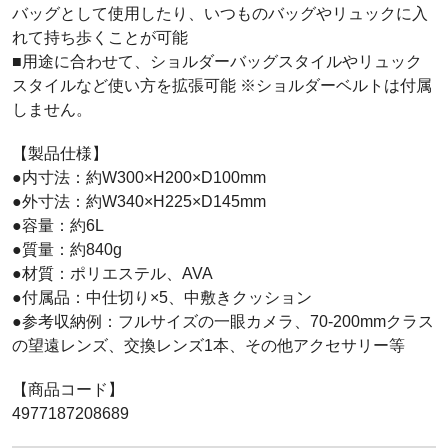
バッグとして使用したり、いつものバッグやリュックに入
れて持ち歩くことが可能
■用途に合わせて、ショルダーバッグスタイルやリュック
スタイルなど使い方を拡張可能 ※ショルダーベルトは付属
しません。
【製品仕様】
●内寸法：約W300×H200×D100mm
●外寸法：約W340×H225×D145mm
●容量：約6L
●質量：約840g
●材質：ポリエステル、AVA
●付属品：中仕切り×5、中敷きクッション
●参考収納例：フルサイズの一眼カメラ、70-200mmクラス
の望遠レンズ、交換レンズ1本、その他アクセサリー等
【商品コード】
4977187208689