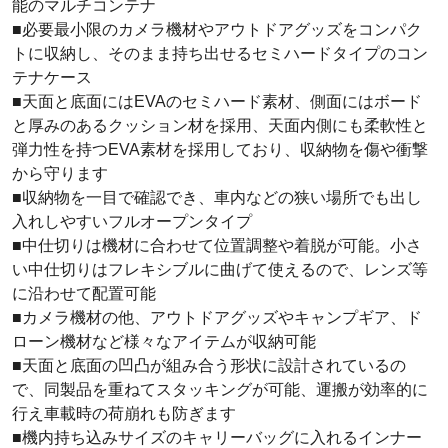
能のマルチコンテナ
■必要最小限のカメラ機材やアウトドアグッズをコンパク
トに収納し、そのまま持ち出せるセミハードタイプのコン
テナケース
■天面と底面にはEVAのセミハード素材、側面にはボード
と厚みのあるクッション材を採用、天面内側にも柔軟性と
弾力性を持つEVA素材を採用しており、収納物を傷や衝撃
から守ります
■収納物を一目で確認でき、車内などの狭い場所でも出し
入れしやすいフルオープンタイプ
■中仕切りは機材に合わせて位置調整や着脱が可能。小さ
い中仕切りはフレキシブルに曲げて使えるので、レンズ等
に沿わせて配置可能
■カメラ機材の他、アウトドアグッズやキャンプギア、ド
ローン機材など様々なアイテムが収納可能
■天面と底面の凹凸が組み合う形状に設計されているの
で、同製品を重ねてスタッキングが可能、運搬が効率的に
行え車載時の荷崩れも防ぎます
■機内持ち込みサイズのキャリーバッグに入れるインナー