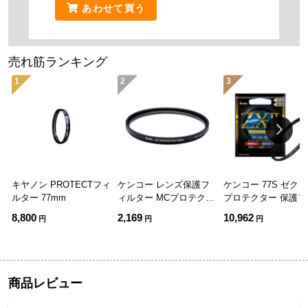
あわせて買う
売れ筋ランキング
1
2
3
キヤノン PROTECTフィ
ケンコー レンズ保護フ
ケンコー 77S ゼクロ
ルター 77mm
ィルター MCプロテクタ
プロテクター 保護フ
ーNEO 58mm
ルター 77mm
8,800
2,169
10,962
円
円
円
商品レビュー