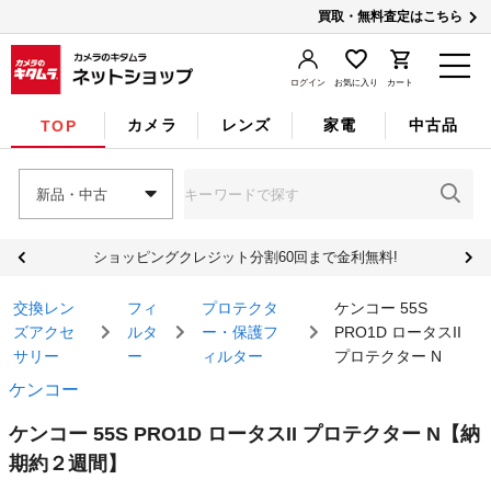
買取・無料査定はこちら
ログイン
お気に入り
カート
カメラ
レンズ
家電
中古品
TOP
新品・中古
ショッピングクレジット分割60回まで金利無料!
交換レン
フィ
プロテクタ
ケンコー 55S
ズアクセ
ルタ
ー・保護フ
PRO1D ロータスII
サリー
ー
ィルター
プロテクター N
ケンコー
ケンコー 55S PRO1D ロータスII プロテクター N
【納
期約２週間】