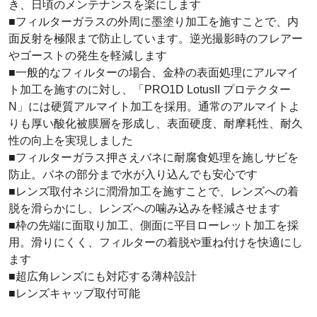
き、日頃のメンテナンスを楽にします
■フィルターガラスの外周に墨塗り加工を施すことで、内
面反射を極限まで防止しています。逆光撮影時のフレアー
やゴーストの発生を軽減します
■一般的なフィルターの場合、金枠の表面処理にアルマイ
ト加工を施すのに対し、「PRO1D LotusII プロテクター
N」には硬質アルマイト加工を採用。通常のアルマイトよ
りも厚い酸化被膜層を形成し、表面硬度、耐摩耗性、耐久
性の向上を実現しました
■フィルターガラス押さえバネに耐腐食処理を施しサビを
防止。バネの部分まで水が入り込んでも安心です
■レンズ取付ネジに潤滑加工を施すことで、レンズへの着
脱を滑らかにし、レンズへの噛み込みを軽減させます
■枠の先端に面取り加工、側面に平目ローレット加工を採
用。滑りにくく、フィルターの着脱や重ね付けを快適にし
ます
■超広角レンズにも対応する薄枠設計
■レンズキャップ取付可能