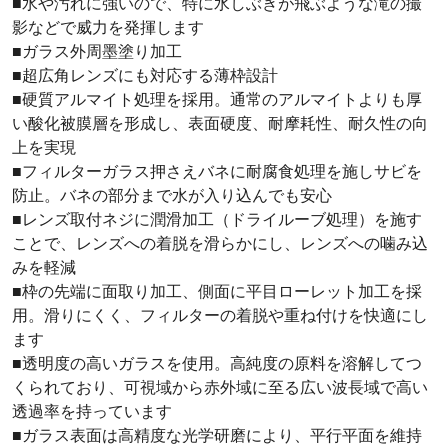
■水や汚れに強いので、特に水しぶきが飛ぶような滝の撮
影などで威力を発揮します
■ガラス外周墨塗り加工
■超広角レンズにも対応する薄枠設計
■硬質アルマイト処理を採用。通常のアルマイトよりも厚
い酸化被膜層を形成し、表面硬度、耐摩耗性、耐久性の向
上を実現
■フィルターガラス押さえバネに耐腐食処理を施しサビを
防止。バネの部分まで水が入り込んでも安心
■レンズ取付ネジに潤滑加工（ドライルーブ処理）を施す
ことで、レンズへの着脱を滑らかにし、レンズへの噛み込
みを軽減
■枠の先端に面取り加工、側面に平目ローレット加工を採
用。滑りにくく、フィルターの着脱や重ね付けを快適にし
ます
■透明度の高いガラスを使用。高純度の原料を溶解してつ
くられており、可視域から赤外域に至る広い波長域で高い
透過率を持っています
■ガラス表面は高精度な光学研磨により、平行平面を維持