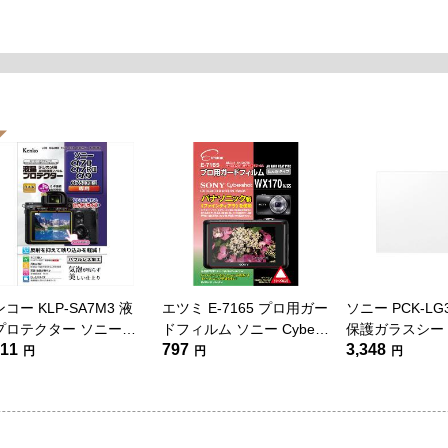
コー KLP-SA7M3 液
エツミ E-7165 プロ用ガー
ソニー PCK-L
プロテクター ソニー
ドフィルム ソニー Cyber-
保護ガラスシー
011
797
3,348
II/α7RIII/α9/α7SII/α7RII
shot DSC-WX170用
円
円
円