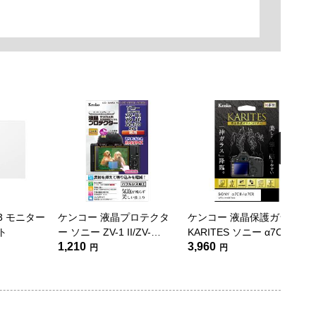
G3 モニター
ケンコー 液晶プロテクタ
ケンコー 液晶保護ガラス
ト
ー ソニー ZV-1 II/ZV-
KARITES ソニー α7CII/
1,210
3,960
1F/ZV-E10/ZV-1用
α7CR用
円
円