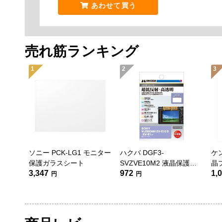
あわせて買う
売れ筋ランキング
1
2
3
ソニー PCK-LG1 モニター
ハクバ DGF3-
ケン
保護ガラスシート
SVZVE10M2 液晶保護フ
晶
3,347
972
1,
ィルムIII SONY
α7I
円
円
VLOGCAM ZV-E10 II/ZV-
用
E1用