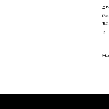
送料
商品
返品
セー
弊社