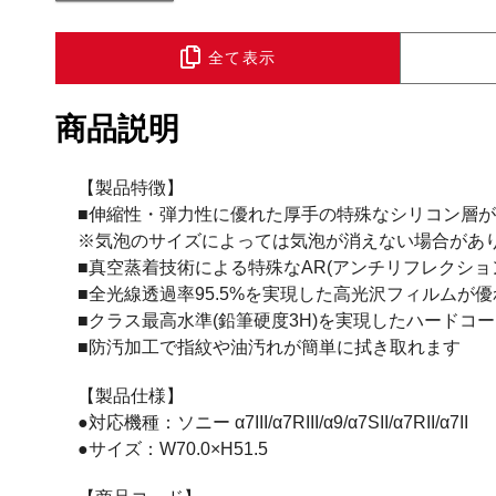
全て表示
商品説明
【製品特徴】
■伸縮性・弾力性に優れた厚手の特殊なシリコン層
※気泡のサイズによっては気泡が消えない場合があ
■真空蒸着技術による特殊なAR(アンチリフレクシ
■全光線透過率95.5%を実現した高光沢フィルム
■クラス最高水準(鉛筆硬度3H)を実現したハードコ
■防汚加工で指紋や油汚れが簡単に拭き取れます
【製品仕様】
●対応機種：ソニー α7III/α7RIII/α9/α7SII/α7RII/α7II
●サイズ：W70.0×H51.5