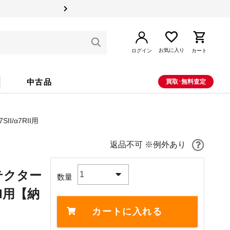
お気に入り
ログイン
カート
中古品
買取･無料査定
II/α7RII用
返品不可 ※例外あり
ロテクター
1
数量
II用
【納
カートに入れる