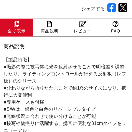
シェアする
全て表示
商品説明
レビュー
FAQ
商品説明
【製品特徴】
■撮影の際に被写体に光を反射させることで明暗差を調整
したり、ライティングコントロールが行える反射板（レフ
板）のシリーズ
■ひねりながら折りたたむことで約1/3のサイズになり、携
行に大変便利
■専用ケースも付属
■S/Wは、銀色と白色のリバーシブルタイプ
■光線状況に合わせて使い分けることが可能
■接写や物撮りに活躍する、携帯に便利な31cmタイプをリ
ニューアル