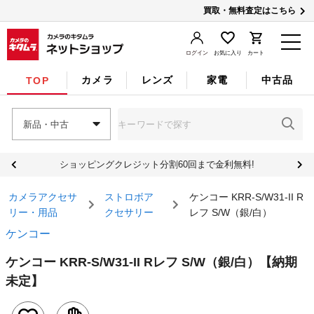
買取・無料査定はこちら
ログイン
お気に入り
カート
カメラ
レンズ
家電
中古品
TOP
新品・中古
ショッピングクレジット分割60回まで金利無料!
カメラアクセサ
ストロボア
ケンコー KRR-S/W31-II R
リー・用品
クセサリー
レフ S/W（銀/白）
ケンコー
ケンコー KRR-S/W31-II Rレフ S/W（銀/白）
【納期
未定】