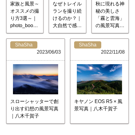
家族と風景～
なぜトレイル
秋に現れる神
オススメの撮
ランを撮り続
秘の美しさ
り方3選～｜
けるのか？｜
「霧と雲海」
photo_boooo
大自然で感動
の風景写真｜
y
を写すプロフ
八木千賀子
ォトグラファ
ShaSha
ShaSha
ーの視点
2023/06/03
2022/11/08
スローシャッターで創
キヤノン EOS R5 × 風
り出す幻想の風景写真
景写真｜八木千賀子
｜八木千賀子