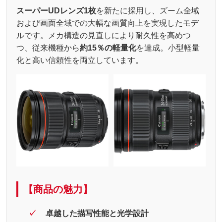
スーパーUDレンズ1枚
を新たに採用し、ズーム全域
および画面全域での大幅な画質向上を実現したモデ
ルです。メカ構造の見直しにより耐久性を高めつ
つ、従来機種から
約15％の軽量化
を達成。小型軽量
化と高い信頼性を両立しています。
【商品の魅力】
卓越した描写性能と光学設計