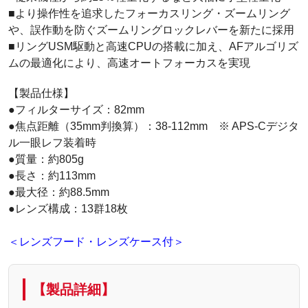
■より操作性を追求したフォーカスリング・ズームリング
や、誤作動を防ぐズームリングロックレバーを新たに採用
■リングUSM駆動と高速CPUの搭載に加え、AFアルゴリズ
ムの最適化により、高速オートフォーカスを実現
【製品仕様】
●フィルターサイズ：82mm
●焦点距離（35mm判換算）：38-112mm ※ APS-Cデジタ
ル一眼レフ装着時
●質量：約805g
●長さ：約113mm
●最大径：約88.5mm
●レンズ構成：13群18枚
＜レンズフード・レンズケース付＞
【製品詳細】