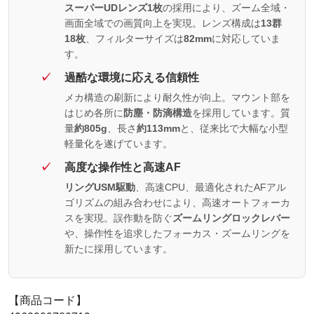
スーパーUDレンズ1枚
の採用により、ズーム全域・
画面全域での画質向上を実現。レンズ構成は
13群
18枚
、フィルターサイズは
82mm
に対応していま
す。
過酷な環境に応える信頼性
メカ構造の刷新により耐久性が向上。マウント部を
はじめ各所に
防塵・防滴構造
を採用しています。質
量
約805g
、長さ
約113mm
と、従来比で大幅な小型
軽量化を遂げています。
高度な操作性と高速AF
リングUSM駆動
、高速CPU、最適化されたAFアル
ゴリズムの組み合わせにより、高速オートフォーカ
スを実現。誤作動を防ぐ
ズームリングロックレバー
や、操作性を追求したフォーカス・ズームリングを
新たに採用しています。
【商品コード】