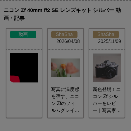
ニコン Zf 40mm f/2 SE レンズキット シルバー 動
画・記事
動画
ShaSha
ShaSha
2026/04/08
2025/11/09
写真に温度感
新色登場！ニ
を宿す、ニコ
コン Zf シル
ン Zfのフィ
バーをレビュ
ルムグレイン
ー｜写真家
で広がる表現
ミゾタユキ