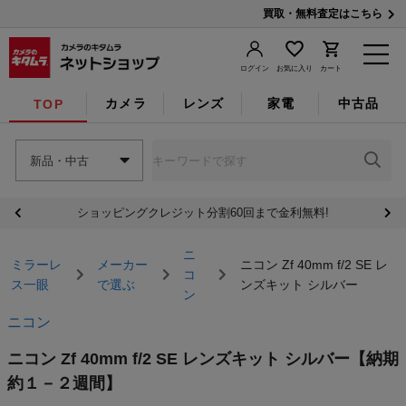
買取・無料査定はこちら
ログイン
お気に入り
カート
カメラ
レンズ
家電
中古品
TOP
新品・中古
ショッピングクレジット分割60回まで金利無料!
ニ
ミラーレ
メーカー
ニコン Zf 40mm f/2 SE レ
コ
ス一眼
で選ぶ
ンズキット シルバー
ン
ニコン
ニコン Zf 40mm f/2 SE レンズキット シルバー
【納期
約１－２週間】