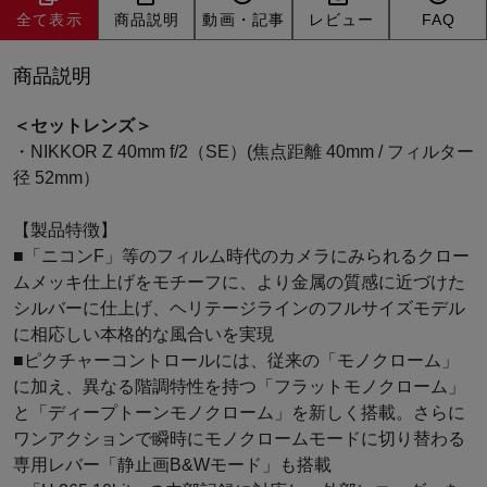
全て表示
商品説明
動画・記事
レビュー
FAQ
商品説明
＜セットレンズ＞
・NIKKOR Z 40mm f/2（SE）(焦点距離 40mm / フィルター
径 52mm）
【製品特徴】
■「ニコンF」等のフィルム時代のカメラにみられるクロー
ムメッキ仕上げをモチーフに、より金属の質感に近づけた
シルバーに仕上げ、ヘリテージラインのフルサイズモデル
に相応しい本格的な風合いを実現
■ピクチャーコントロールには、従来の「モノクローム」
に加え、異なる階調特性を持つ「フラットモノクローム」
と「ディープトーンモノクローム」を新しく搭載。さらに
ワンアクションで瞬時にモノクロームモードに切り替わる
専用レバー「静止画B&Wモード」も搭載