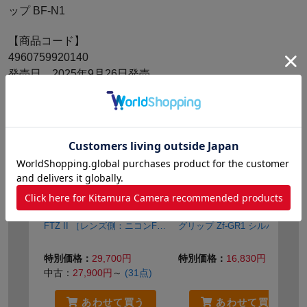
ップ BF-N1
【商品コード】
4960759920140
発売日 2025年9月26日発売
関連商品
ニコン マウントアダプター
ニコン Zf用エクステンション
FTZ II ［レンズ側：ニコンF
グリップ Zf-GR1 シルバー
ボディ側：ニコンZ］
特別価格：
29,700円
特別価格：
16,830円
中古：
27,900円
～
(31点)
あわせて買う
あわせて買う