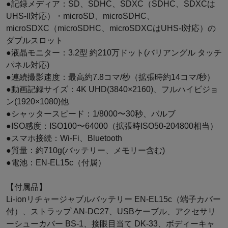
●記録メディア：SD、SDHC、SDXC（SDHC、SDXCは
UHS-II対応）・microSD、microSDHC、
microSDXC（microSDHC、microSDXCはUHS-I対応）の
ダブルスロット
●液晶モニター：3.2型 約210万ドット(バリアングル タッチ
パネル対応)
●連続撮影速度：最高約7.8コマ/秒（拡張時約14コマ/秒）
●動画記録サイズ：4K UHD(3840×2160)、フルハイビジョ
ン(1920×1080)他
●シャッタースピード：1/8000〜30秒、バルブ
●ISO感度：ISO100〜64000（拡張時ISO50-204800相当）
●スマホ接続：Wi-Fi、Bluetooth
●質量：約710g(バッテリー、メモリー含む)
●電池：EN-EL15c（付属）
【付属品】
Li-ionリチャージャブルバッテリー EN-EL15c（端子カバー
付）、ストラップ AN-DC27、USBケーブル、アクセサリ
ーシューカバー BS-1、接眼目当て DK-33、ボディーキャ