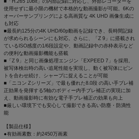
■「H.265 10bit」の内部記録に対応し、外部レコーダーを
使用せずに最小限の機材で本格的な動画撮影が可能。6Kの
オーバーサンプリングによる高画質な 4K UHD 画像生成に
も対応
■最長約125分の4K UHD/60p動画を記録でき、長時間記録
が求められるシーンにも対応。さらに、「Z 9」に搭載され
ているISO感度の1/6段設定や、動画記録中の赤枠表示など
の便利な動画撮影機能も搭載
■「Z 9」と同じ画像処理エンジン「EXPEED 7」を採用。
被写体検出時の高い追尾性能を実現し、動く被写体にピン
トを合わせ続け、シャープに捉えることが可能
■「ニコン Zシリーズ」で最も優れた8.0段 の高い手ブレ補
正効果を発揮する5軸のボディー内手ブレ補正の実現に加
え、動画撮影時に有効な電子手ブレ補正の効果も向上
■厳しい環境下でも安心して撮影できる高い防塵・防滴性
能
【製品仕様】
●有効画素数：約2450万画素