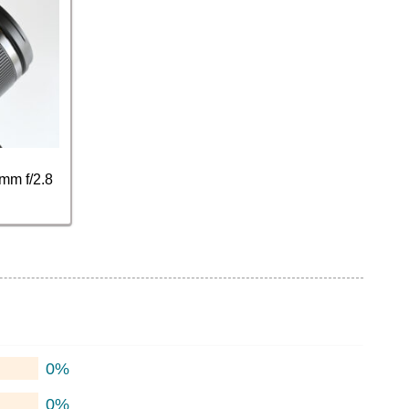
m f/2.8
0%
0%