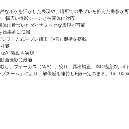
く自然なボケを活かした表現や、暗所での手ブレを抑えた撮影が
mで、幅広い撮影シーンと被写体に対応
、被写体に近づいたダイナミックな表現が可能
を効果的に低減
ズシフト方式手ブレ補正（VR）機構を搭載
が可能
なAF駆動を実現
、動画撮影に最適
載し、フォーカス（M/A）、絞り、露出補正、ISO感度のい
ゾズーム」により、解像感を維持しF値一定のまま、16-100mm 