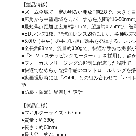
【製品特徴】
■ズーム全域で一定の明るい開放F値2.8で、大き
■広角から中望遠域をカバーする焦点距離16-50m
■最短焦点距離は広角端0.15m、望遠端0.25mで
■EDレンズ1枚、非球面レンズ2枚により、各種収差
■5.0段（中央）の手ブレ補正効果を発揮する、レン
■全長約88mm、質量約330gで、快適な手持ち撮影
■「STM（ステッピングモーター）」を採用し、静か
■フォーカスブリージングの抑制に配慮した設計で
■快適でなめらかな操作感のコントロールリングを搭
■動画撮影時には「Z50II」との組み合わせで「ハイレ
能
■防塵・防滴に配慮した設計
【製品仕様】
●フィルターサイズ：67mm
●質量：約330g
●長さ：約88mm
●最大径：約74.5mm