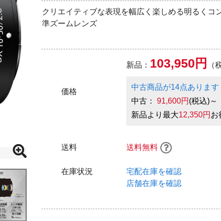
クリエイティブな表現を幅広く楽しめる明るくコ
準ズームレンズ
103,950円
新品：
（
中古商品が14点あります
価格
中古：
91,600円
(税込)～
新品より最大
12,350円
お
送料
送料無料
在庫状況
宅配在庫を確認
店舗在庫を確認