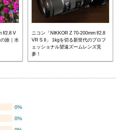
f/2.8 V
ニコン「NIKKOR Z 70-200mm f/2.8
ク島の旅｜水
VR S II」 1kgを切る新世代のプロフ
ェッショナル望遠ズームレンズ見
参！
0%
0%
0%