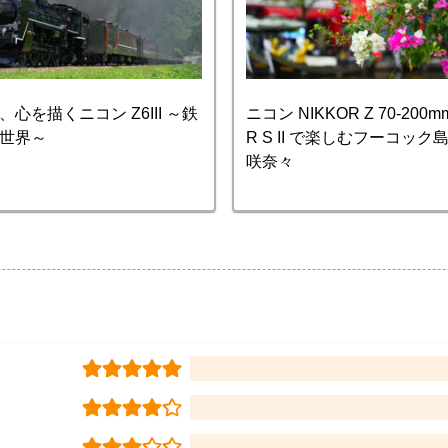
心を描くニコン Z6III ～鉄
ニコン NIKKOR Z 70-200mm 
世界～
R S II で楽しむフーコッ
咲奈々