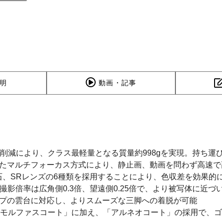
明
動画・記事
削減により、クラス最軽量となる質量約998gを実現。持ち運
用したマルチフォーカス方式により、静止画、動画を問わず高速で
蛍石、SRレンズの6種類を採用することにより、色収差を効果
最大撮影倍率は広角側0.3倍、望遠側0.25倍で、より被写体に近
タイプの雲台に対応し、よりスムーズな三脚への着脱が可能
アモルファスコート」に加え、「アルネオコート」の採用で、