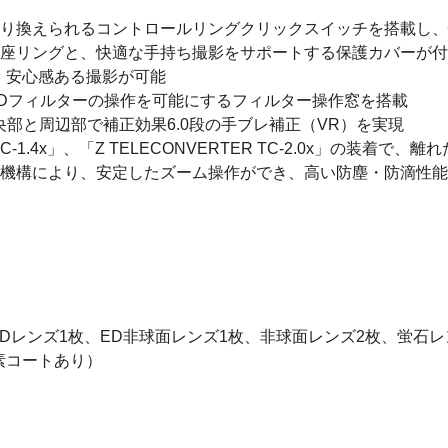
切り換えられるコントロールリングクリックスイッチを搭載し
脚座リングと、快適な手持ち撮影をサポートする保護カバーが
、安心感ある撮影が可能
Dフィルターの操作を可能にするフィルター操作窓を搭載
部と周辺部で補正効果6.0段の手ブレ補正（VR）を実現
TC-1.4x」、「Z TELECONVERTER TC-2.0x」の装着
ム機構により、安定したズーム操作ができ、高い防塵・防滴性
ーEDレンズ1枚、ED非球面レンズ1枚、非球面レンズ2枚、蛍石
素コートあり）