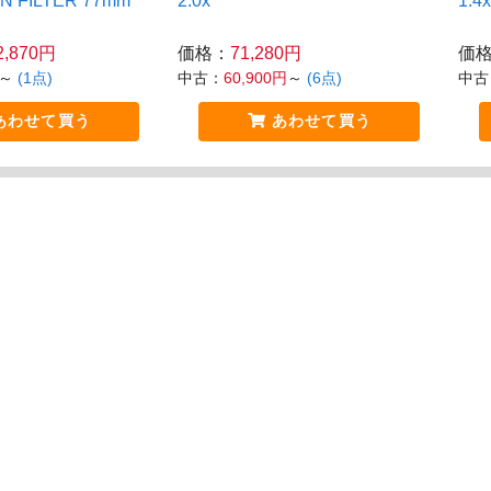
N FILTER 77mm
2.0x
1.4x
2,870円
価格：
71,280円
価
～
(1点)
中古：
60,900円
～
(6点)
中古
あわせて買う
あわせて買う