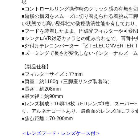
現
■コントロールリング操作時のクリック感の有無を
■縦横の構図をスムーズに切り替えられる着脱式三
い状態でも高い堅牢性や防塵防滴性能を有しており
■フードを装着したまま、円偏光フィルターや可変N
■シンクロVR対応カメラとの組み合わせで、画面中央
■外付けテレコンバーター 「Z TELECONVERTER 
■ズーミングで長さが変化しないインターナルズー
【製品仕様】
●フィルターサイズ：77mm
●質量：約1180g（三脚座リング装着時）
●長さ：約208mm
●最大径：約90mm
●レンズ構成：16群18枚（EDレンズ1枚、スーパ
り、アルネオコートあり、最前面のレンズ面にフッ
●焦点距離：70-200mm
＜レンズフード・レンズケース付＞