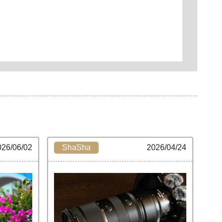
026/06/02
ShaSha
2026/04/24