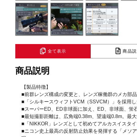
全て表示
商品説
商品説明
【製品特徴】
■前群レンズ構成の変更と、レンズ稼働群のメカ部品
■「シルキースウィフトVCM（SSVCM）」を採
■スーパーED、ED非球面に加え、ED、非球面、
■最短撮影距離は、広角端0.38m、望遠端0.8m。
■「NIKKOR」レンズとして初めてアルカスイス
■ニコン史上最高の反射防止効果を発揮する「メソ