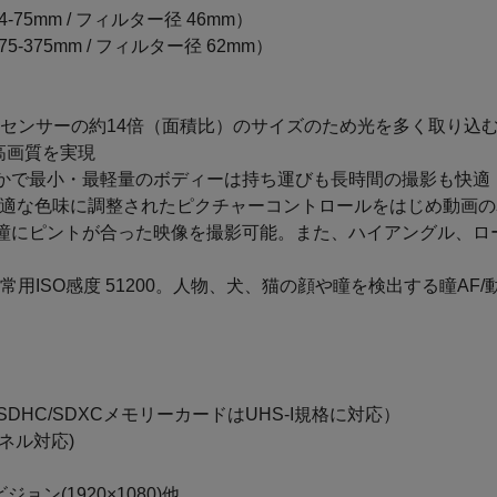
換算 24-75mm / フィルター径 46mm）
m換算 75-375mm / フィルター径 62mm）
ンサーの約14倍（面積比）のサイズのため光を多く取り込むことが
、高画質を実現
なかで最小・最軽量のボディーは持ち運びも長時間の撮影も快適
画に最適な色味に調整されたピクチャーコントロールをはじめ動画
や瞳にピントが合った映像を撮影可能。また、ハイアングル、
ISO感度 51200。人物、犬、猫の顔や瞳を検出する瞳AF/
SDHC/SDXCメモリーカードはUHS-I規格に対応）
パネル対応)
ジョン(1920×1080)他