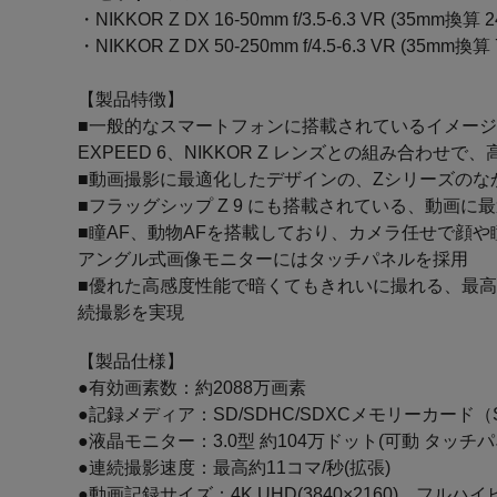
・NIKKOR Z DX 16-50mm f/3.5-6.3 VR (35mm
・NIKKOR Z DX 50-250mm f/4.5-6.3 VR (35m
【製品特徴】
■一般的なスマートフォンに搭載されているイメージセ
EXPEED 6、NIKKOR Z レンズとの組み合わせで
■動画撮影に最適化したデザインの、Zシリーズの
■フラッグシップ Z 9 にも搭載されている、動
■瞳AF、動物AFを搭載しており、カメラ任せで顔
アングル式画像モニターにはタッチパネルを採用
■優れた高感度性能で暗くてもきれいに撮れる、最高常用
続撮影を実現
【製品仕様】
●有効画素数：約2088万画素
●記録メディア：SD/SDHC/SDXCメモリーカード（
●液晶モニター：3.0型 約104万ドット(可動 タッチ
●連続撮影速度：最高約11コマ/秒(拡張)
●動画記録サイズ：4K UHD(3840×2160)、フルハイビ