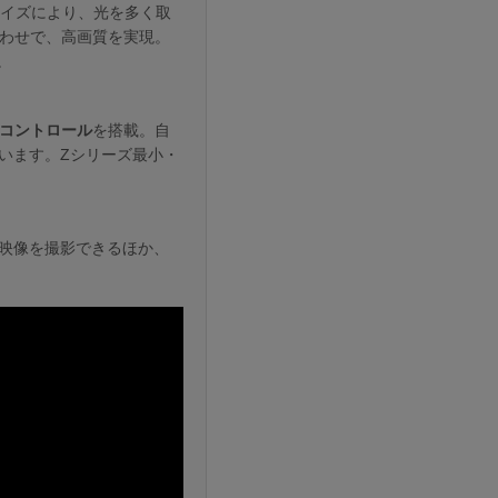
イズにより、光を多く取
み合わせで、高画質を実現。
。
コントロール
を搭載。自
います。Zシリーズ最小・
映像を撮影できるほか、