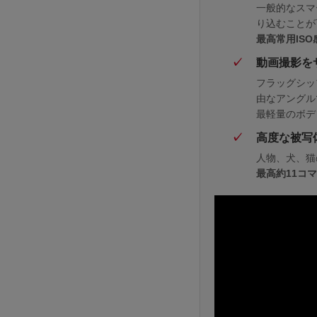
一般的なスマ
り込むことが
最高常用ISO感
動画撮影を
フラッグシ
由なアングル
最軽量のボデ
高度な被写
人物、犬、猫
最高約11コマ