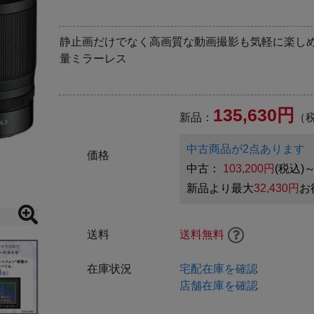
静止画だけでなく高画質な動画撮影も気軽に楽し
量ミラーレス
135,630円
新品：
（
中古商品が2点あります
価格
中古：
103,200円
(税込)
新品より最大
32,430円
お
送料
送料無料
在庫状況
宅配在庫を確認
店舗在庫を確認