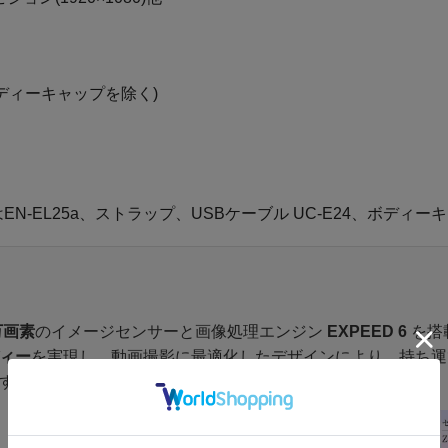
ディーキャップを除く)
はEN-EL25a、ストラップ、USBケーブル UC-E24、ボディーキャ
万画素
のイメージセンサーと画像処理エンジン
EXPEED 6
を搭
ィー
を実現し、動画撮影に最適化したデザインにより、持ち運
す。