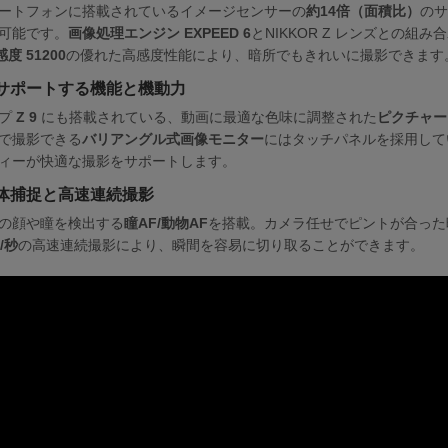
ートフォンに搭載されているイメージセンサーの
約14倍（面積比）
のサ
可能です。
画像処理エンジン EXPEED 6
とNIKKOR Z レンズとの組
度 51200
の優れた高感度性能により、暗所でもきれいに撮影できます
サポートする機能と機動力
ップ
Z 9
にも搭載されている、動画に最適な色味に調整された
ピクチャー
で撮影できる
バリアングル式画像モニター
にはタッチパネルを採用して
ィーが快適な撮影をサポートします。
体捕捉と高速連続撮影
の顔や瞳を検出する
瞳AF/動物AF
を搭載。カメラ任せでピントが合った
/秒
の高速連続撮影により、瞬間を容易に切り取ることができます。