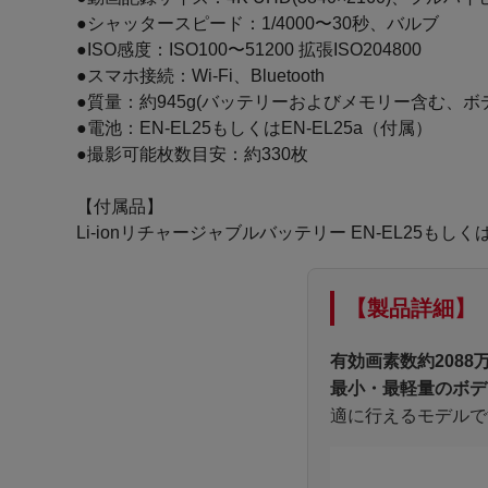
●シャッタースピード：1/4000〜30秒、バルブ
●ISO感度：ISO100〜51200 拡張ISO204800
●スマホ接続：Wi-Fi、Bluetooth
●質量：約945g(バッテリーおよびメモリー含む、ボ
●電池：EN-EL25もしくはEN-EL25a（付属）
●撮影可能枚数目安：約330枚
【付属品】
Li-ionリチャージャブルバッテリー EN-EL25もしく
【製品詳細】
有効画素数約2088
最小・最軽量のボデ
適に行えるモデルで