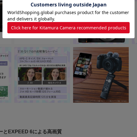
】
とEXPEED 6による高画質