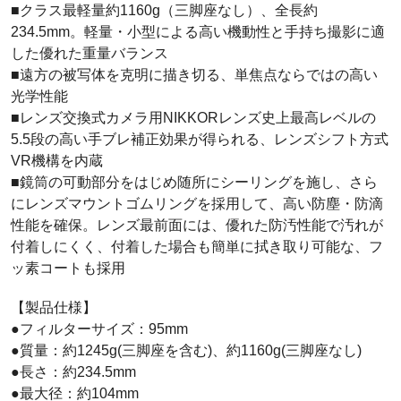
■クラス最軽量約1160g（三脚座なし）、全長約
234.5mm。軽量・小型による高い機動性と手持ち撮影に適
した優れた重量バランス
■遠方の被写体を克明に描き切る、単焦点ならではの高い
光学性能
■レンズ交換式カメラ用NIKKORレンズ史上最高レベルの
5.5段の高い手ブレ補正効果が得られる、レンズシフト方式
VR機構を内蔵
■鏡筒の可動部分をはじめ随所にシーリングを施し、さら
にレンズマウントゴムリングを採用して、高い防塵・防滴
性能を確保。レンズ最前面には、優れた防汚性能で汚れが
付着しにくく、付着した場合も簡単に拭き取り可能な、フ
ッ素コートも採用
【製品仕様】
●フィルターサイズ：95mm
●質量：約1245g(三脚座を含む)、約1160g(三脚座なし)
●長さ：約234.5mm
●最大径：約104mm