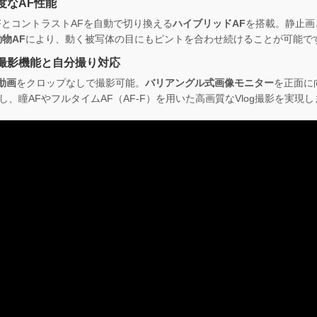
度なAF性能
FとコントラストAFを自動で切り換える
ハイブリッドAF
を搭載。静止画
動物AF
により、動く被写体の目にもピントを合わせ続けることが可能で
撮影機能と自分撮り対応
p動画
をクロップなしで撮影可能。
バリアングル式画像モニター
を正面に
し、瞳AFやフルタイムAF（AF-F）を用いた高画質なVlog撮影を実現