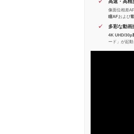
高速・高精
像面位相差A
瞳AF
および
多彩な動画
4K UHD/30
ード」が起動