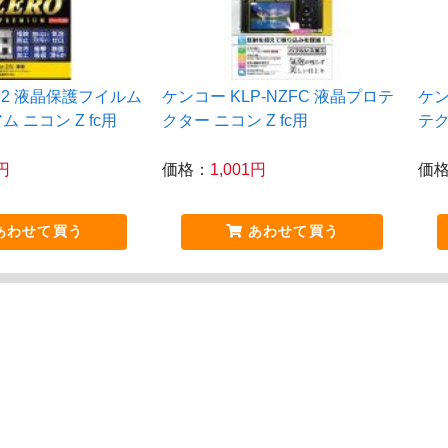
592 液晶保護フイルム
ケンコー KLP-NZFC 液晶プロテ
ケン
ム ニコン Z fc用
クター ニコン Z fc用
テクタ
1円
価格：
1,001円
価
あわせて買う
あわせて買う