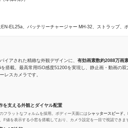
くはEN-EL25a、バッテリーチャージャー MH-32、ストラップ、ボ
スパイアされた精緻な外観デザインに、
有効画素数約2088万画
6
を搭載。最高常用ISO感度51200を実現し、静止画・動画の
ーレスカメラです。
】
作を支える外観とダイヤル配置
のフラットなフォルムを採用。ボディー天面には
シャッタースピード、
、F値を表示する小窓を搭載しており、カメラ設定を一目で視認できま