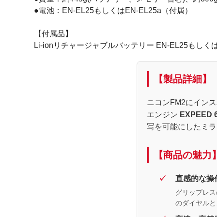
●電池：EN-EL25もしくはEN-EL25a（付属）
【付属品】
Li-ionリチャージャブルバッテリー EN-EL25もし
【製品詳細】
ニコンFM2にイン
エンジン
EXPEED 
写を可能にしたミラ
【商品の魅力
直感的な操
グリップレス
のダイヤルと