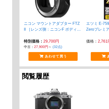
ニコン マウントアダプター FTZ
エツミ E-7
II ［レンズ側：ニコンF ボディ
Zeroプレミア
側：ニコンZ］
特別価格：
29,700円
価格：
2,76
中古：
27,900円
～
(32点)
あわせて買う
閲覧履歴