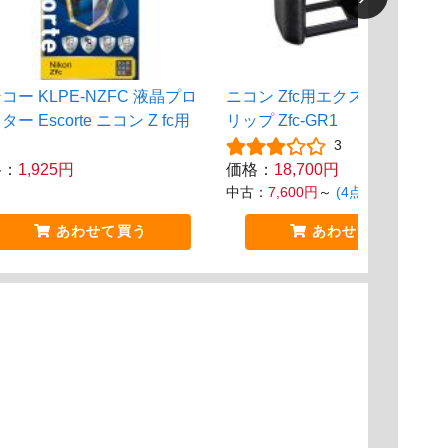
コー KLPE-NZFC 液晶プロ
ニコン Zfc用エクステンション
ー Escorte ニコン Z fc用
リップ Zfc-GR1
3
格：
1,925円
価格：
18,700円
中古：
7,600円
～
(4点)
あわせて買う
あわせて買う