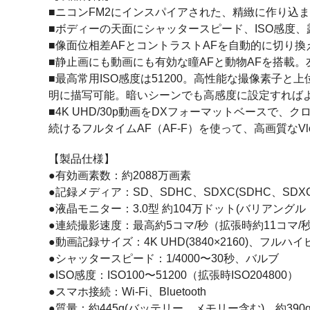
■ニコンFM2にインスパイアされた、精緻に作り込
■ボディーの天面にシャッタースピード、ISO感度
■像面位相差AFとコントラストAFを自動的に切り
■静止画にも動画にも有効な瞳AFと動物AFを搭載
■最高常用ISO感度は51200。高性能な撮像素子
明に描写可能。暗いシーンでも高感度に設定すれば
■4K UHD/30p動画をDXフォーマットベース
続けるフルタイムAF（AF-F）を使って、高画質なV
【製品仕様】
●有効画素数：約2088万画素
●記録メディア：SD、SDHC、SDXC(SDHC、SDXC
●液晶モニター：3.0型 約104万ドット(バリアングル
●連続撮影速度：最高約5コマ/秒（拡張時約11コマ/
●動画記録サイズ：4K UHD(3840×2160)、フルハイビ
●シャッタースピード：1/4000〜30秒、バルブ
●ISO感度：ISO100〜51200（拡張時ISO204800）
●スマホ接続：Wi-Fi、Bluetooth
●質量：約445g(バッテリー、メモリー含む)、約39