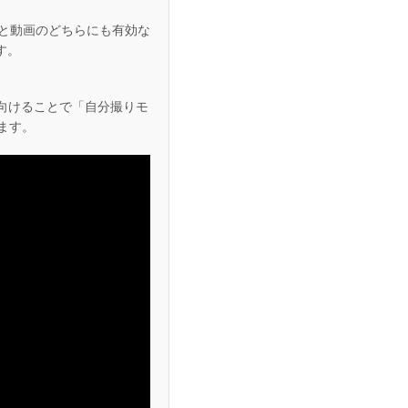
と動画のどちらにも有効な
す。
向けることで「自分撮りモ
します。