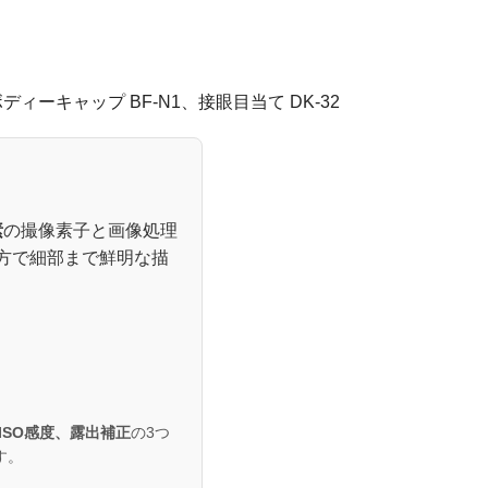
ディーキャップ BF-N1、接眼目当て DK-32
素
の撮像素子と画像処理
双方で細部まで鮮明な描
ISO感度、露出補正
の3つ
す。