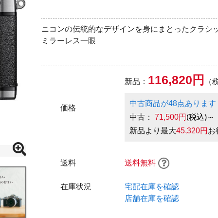
ニコンの伝統的なデザインを身にまとったクラシ
ミラーレス一眼
116,820円
新品：
（
中古商品が48点あります
価格
中古：
71,500円
(税込)～
新品より最大
45,320円
お
送料
送料無料
在庫状況
宅配在庫を確認
店舗在庫を確認