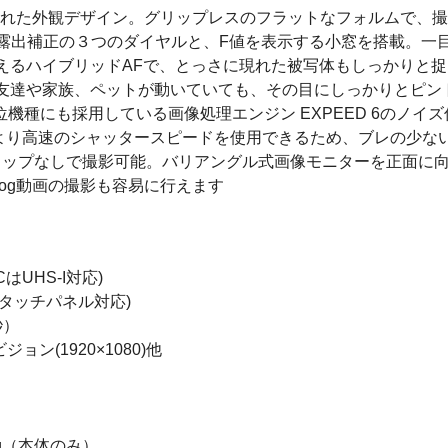
まれた外観デザイン。グリップレスのフラットなフォルムで、
、露出補正の３つのダイヤルと、F値を表示する小窓を搭載。一
換えるハイブリッドAFで、とっさに現れた被写体もしっかりと
。友達や家族、ペットが動いていても、その目にしっかりとピン
と上位機種にも採用している画像処理エンジン EXPEED 6の
より高速のシャッタースピードを使用できるため、ブレの少な
で、クロップなしで撮影可能。バリアングル式画像モニターを正面
log動画の撮影も容易に行えます
はUHS-I対応)
 タッチパネル対応)
秒）
ジョン(1920×1080)他
0g（本体のみ）