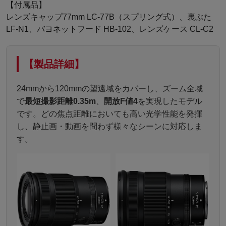
【付属品】
レンズキャップ77mm LC-77B（スプリング式）、裏ぶた
LF-N1、バヨネットフード HB-102、レンズケース CL-C2
【製品詳細】
24mmから120mmの望遠域をカバーし、ズーム全域
で
最短撮影距離0.35m
、
開放F値4
を実現したモデル
です。どの焦点距離においても高い光学性能を発揮
し、静止画・動画を問わず様々なシーンに対応しま
す。