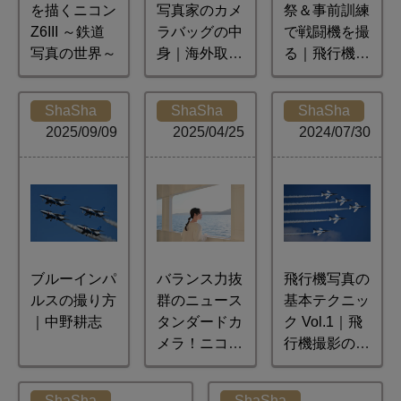
を描くニコン
写真家のカメ
祭＆事前訓練
Z6III ～鉄道
ラバッグの中
で戦闘機を撮
写真の世界～
身｜海外取材
る｜飛行機撮
時の機材を解
影のコツ
説
ShaSha
ShaSha
ShaSha
2025/09/09
2025/04/25
2024/07/30
ブルーインパ
バランス力抜
飛行機写真の
ルスの撮り方
群のニュース
基本テクニッ
｜中野耕志
タンダードカ
ク Vol.1｜飛
メラ！ニコン
行機撮影のカ
Z5IIで広がる
メラ/レンズ
世界
選び
ShaSha
ShaSha