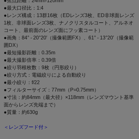
●焦点距離：24mm-120mm
●最大口径比：1:4
●レンズ構成：13群16枚（EDレンズ3枚、ED非球面レンズ
1枚、非球面レンズ3枚、ナノクリスタルコート、アルネオ
コート、最前面のレンズ面にフッ素コート）
●画角：84° - 20°20′（撮像範囲FX）、61° - 13°20′（撮像範
囲DX）
●最短撮影距離：0.35m
●最大撮影倍率：0.39倍
●絞り羽根枚数：9枚（円形絞り）
●絞り方式：電磁絞りによる自動絞り
●最小絞り：f/22
●フィルターサイズ：77mm（P=0.75mm）
●寸法：約84mm（最大径）×118mm（レンズマウント基準
面からレンズ先端まで）
●質量：約630g
＜レンズフード付＞