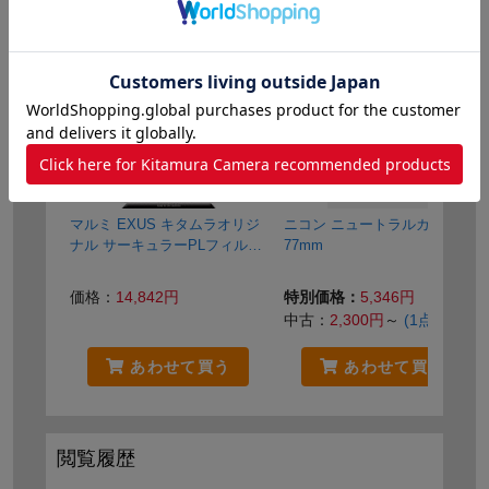
発売日 2022年1月28日発売
関連商品
マルミ EXUS キタムラオリジ
ニコン ニュートラルカラーNC
ナル サーキュラーPLフィルタ
77mm
ー 77mm
価格：
14,842円
特別価格：
5,346円
中古：
2,300円
～
(1点)
あわせて買う
あわせて買う
閲覧履歴