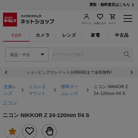
買取・無料査定はこちら
ログイン
お気に入り
カート
カメラ
レンズ
家電
中古品
TOP
新品・中古
ショッピングクレジット分割60回まで金利無料!
交換レ
ニコン Z
標準ズー
ニコン NIKKOR Z
ンズ
マウント
ムレンズ
24-120mm f/4 S
ニコン
ニコン NIKKOR Z 24-120mm f/4 S