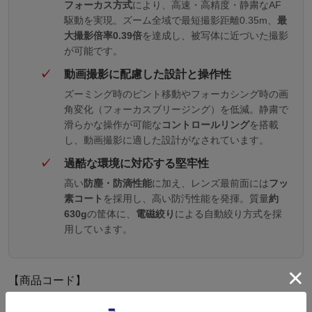
フォーカス方式
により、高速・高精度・静粛なAF
駆動を実現。ズーム全域で最短撮影距離0.35m、
最
大撮影倍率0.39倍
を達成し、被写体に近づいた撮影
が可能です。
動画撮影に配慮した設計と操作性
ズーミング時のピント移動やフォーカシング時の画
角変化（フォーカスブリージング）を低減。静粛で
滑らかな操作が可能な
コントロールリング
を搭載
し、動画撮影に適した設計がなされています。
過酷な環境に対応する堅牢性
高い
防塵・防滴性能
に加え、レンズ最前面には
フッ
素コート
を採用し、高い防汚性能を発揮。質量
約
630g
の筐体に、
電磁絞り
による自動絞り方式を採
用しています。
【商品コード】
4960759906274