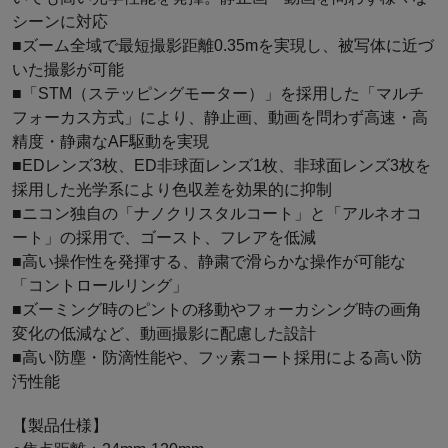
シーンに対応
■ズーム全域で最短撮影距離0.35mを実現し、被写体に近づ
いた撮影が可能
■「STM（ステッピングモーター）」を採用した「マルチ
フォーカス方式」により、静止画、動画を問わず高速・高
精度・静粛なAF駆動を実現
■EDレンズ3枚、ED非球面レンズ1枚、非球面レンズ3枚を
採用した光学系により色収差を効果的に抑制
■ニコン独自の「ナノクリスタルコート」と「アルネオコ
ート」の採用で、ゴースト、フレアを低減
■高い操作性を発揮する、静粛で滑らかな操作が可能な
「コントロールリング」
■ズーミング時のピントの移動やフォーカシング時の画角
変化の低減など、動画撮影に配慮した設計
■高い防塵・防滴性能や、フッ素コート採用による高い防
汚性能
【製品仕様】