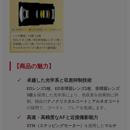
【商品の魅力】
卓越した光学系と収差抑制技術
EDレンズ3枚
、
ED非球面レンズ1枚
、
非球面レンズ
3枚
を採用した光学系により、色収差を効果的に抑
制。独自の
ナノクリスタルコート
と
アルネオコート
の採用で、ゴースト、フレアを低減します。
高速・高精度なAFと近接撮影能力
STM（ステッピングモーター）
を採用した
マルチ