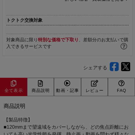
トクトク交換対象
対象商品に限り
特別な価格で下取り
、差額分のお支払いで購
入できるサービスです
シェアする
全て表示
商品説明
動画・記事
レビュー
FAQ
商品説明
【製品特徴】
■120mmまで望遠域をカバーしながら、どの焦点距離にお
いても高い光学性能を発揮。静止画・動画を問わず様々な