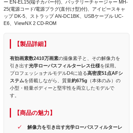
ー EN-EL15(端子カバー付)、バッテリーチャージャー MH-
25(電源コード/電源プラグ(直付け型)付)、アイピースキャ
ップ DK-5、ストラップ AN-DC1BK、USBケーブル UC-
E6、ViewNX 2 CD-ROM
【製品詳細】
有効画素数2410万画素
の撮像素子と、その解像力を
引き出す
光学ローパスフィルターレス仕様
を採用。
プロフェッショナルモデルD4に迫る
高密度51点AFシ
ステム
を搭載しながら、質量
約675g
（本体のみ）の
小型・軽量ボディーと堅牢性を両立したモデルで
す。
【商品の魅力】
解像力を引き出す光学ローパスフィルターレ