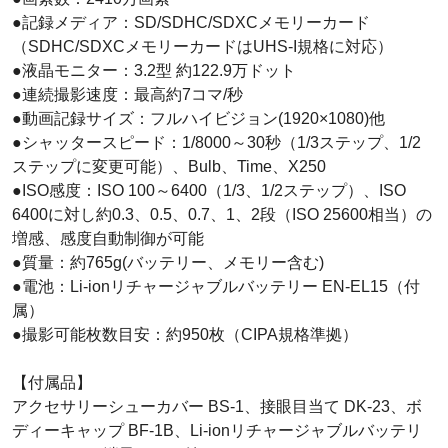
●記録メディア：SD/SDHC/SDXCメモリーカード
（SDHC/SDXCメモリーカードはUHS-I規格に対応）
●液晶モニター：3.2型 約122.9万ドット
●連続撮影速度：最高約7コマ/秒
●動画記録サイズ：フルハイビジョン(1920×1080)他
●シャッタースピード：1/8000～30秒（1/3ステップ、1/2
ステップに変更可能）、Bulb、Time、X250
●ISO感度：ISO 100～6400（1/3、1/2ステップ）、ISO
6400に対し約0.3、0.5、0.7、1、2段（ISO 25600相当）の
増感、感度自動制御が可能
●質量：約765g(バッテリー、メモリー含む)
●電池：Li-ionリチャージャブルバッテリー EN-EL15（付
属）
●撮影可能枚数目安：約950枚（CIPA規格準拠）
【付属品】
アクセサリーシューカバー BS-1、接眼目当て DK-23、ボ
ディーキャップ BF-1B、Li-ionリチャージャブルバッテリ