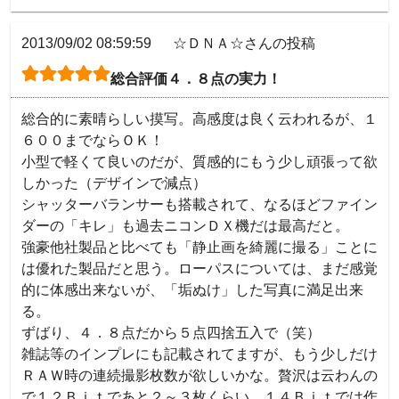
2013/09/02 08:59:59
☆ＤＮＡ☆さんの投稿
総合評価４．８点の実力！
総合的に素晴らしい摸写。高感度は良く云われるが、１
６００までならＯＫ！

小型で軽くて良いのだが、質感的にもう少し頑張って欲
しかった（デザインで減点）

シャッターバランサーも搭載されて、なるほどファイン
ダーの「キレ」も過去ニコンＤＸ機だは最高だと。

強豪他社製品と比べても「静止画を綺麗に撮る」ことに
は優れた製品だと思う。ローパスについては、まだ感覚
的に体感出来ないが、「垢ぬけ」した写真に満足出来
る。

ずばり、４．８点だから５点四捨五入で（笑）

雑誌等のインプレにも記載されてますが、もう少しだけ
ＲＡＷ時の連続撮影枚数が欲しいかな。贅沢は云わんの
で１２Ｂｉｔであと２～３枚くらい。１４Ｂｉｔでは作