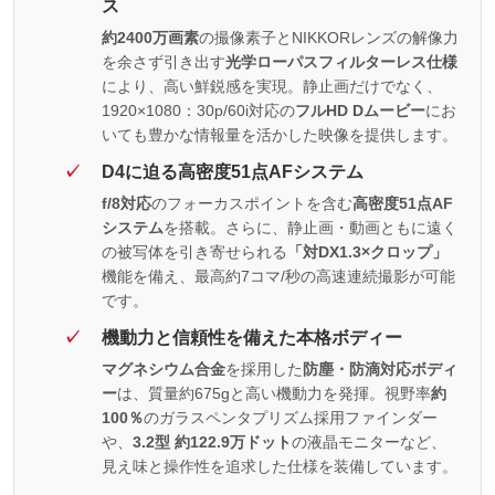
ス
約2400万画素
の撮像素子とNIKKORレンズの解像力
を余さず引き出す
光学ローパスフィルターレス仕様
により、高い鮮鋭感を実現。静止画だけでなく、
1920×1080：30p/60i対応の
フルHD Dムービー
にお
いても豊かな情報量を活かした映像を提供します。
D4に迫る高密度51点AFシステム
f/8対応
のフォーカスポイントを含む
高密度51点AF
システム
を搭載。さらに、静止画・動画ともに遠く
の被写体を引き寄せられる
「対DX1.3×クロップ」
機能を備え、最高約7コマ/秒の高速連続撮影が可能
です。
機動力と信頼性を備えた本格ボディー
マグネシウム合金
を採用した
防塵・防滴対応ボディ
ー
は、質量約675gと高い機動力を発揮。視野率
約
100％
のガラスペンタプリズム採用ファインダー
や、
3.2型 約122.9万ドット
の液晶モニターなど、
見え味と操作性を追求した仕様を装備しています。