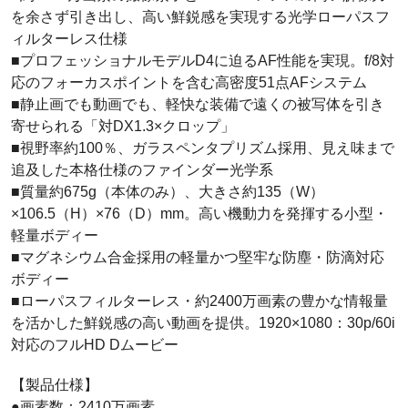
を余さず引き出し、高い鮮鋭感を実現する光学ローパスフ
ィルターレス仕様
■プロフェッショナルモデルD4に迫るAF性能を実現。f/8対
応のフォーカスポイントを含む高密度51点AFシステム
■静止画でも動画でも、軽快な装備で遠くの被写体を引き
寄せられる「対DX1.3×クロップ」
■視野率約100％、ガラスペンタプリズム採用、見え味まで
追及した本格仕様のファインダー光学系
■質量約675g（本体のみ）、大きさ約135（W）
×106.5（H）×76（D）mm。高い機動力を発揮する小型・
軽量ボディー
■マグネシウム合金採用の軽量かつ堅牢な防塵・防滴対応
ボディー
■ローパスフィルターレス・約2400万画素の豊かな情報量
を活かした鮮鋭感の高い動画を提供。1920×1080：30p/60i
対応のフルHD Dムービー
【製品仕様】
●画素数：2410万画素