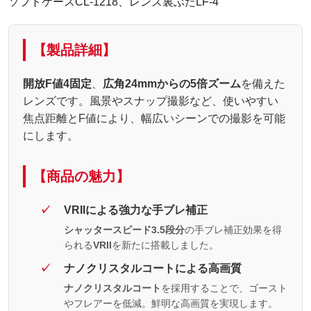
ソフトケースCL-1218、レンズ裏ぶたLF-4
【製品詳細】
開放F値4固定
、
広角24mmからの5倍ズーム
を備えた
レンズです。風景やスナップ撮影など、使いやすい
焦点距離とF値により、幅広いシーンでの撮影を可能
にします。
【商品の魅力】
VRIIによる強力な手ブレ補正
シャッタースピード3.5段分
の手ブレ補正効果を得
られる
VRII
を新たに搭載しました。
ナノクリスタルコートによる高画質
ナノクリスタルコート
を採用することで、ゴースト
やフレアーを低減。鮮明な高画質を実現します。