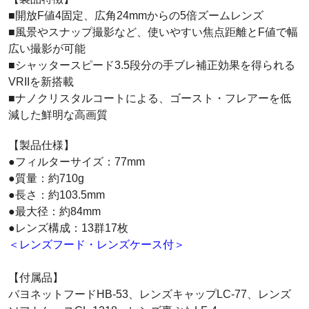
■開放F値4固定、広角24mmからの5倍ズームレンズ
■風景やスナップ撮影など、使いやすい焦点距離とF値で幅
広い撮影が可能
■シャッタースピード3.5段分の手ブレ補正効果を得られる
VRIIを新搭載
■ナノクリスタルコートによる、ゴースト・フレアーを低
減した鮮明な高画質
【製品仕様】
●フィルターサイズ：77mm
●質量：約710g
●長さ：約103.5mm
●最大径：約84mm
●レンズ構成：13群17枚
＜レンズフード・レンズケース付＞
【付属品】
バヨネットフードHB-53、レンズキャップLC-77、レンズ