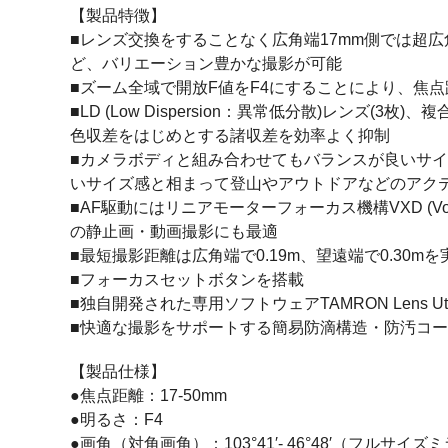
【製品特徴】
■レンズ交換をすることなく広角端17mm側では超
ど、バリエーション豊かな撮影が可能
■ズーム全域で開放F値をF4にすることにより、焦
■LD (Low Dispersion：異常低分散)レンズ
色収差をはじめとする諸収差を効率よく抑制
■カメラボディと組み合わせてもバランスが良いサ
いサイズ感と相まって登山やアウトドアなどのアク
■AF駆動にはリニアモーターフォーカス機構VXD (Voic
の静止画・動画撮影にも最適
■最短撮影距離は広角端で0.19m、望遠端で0.30
■フォーカスセットボタンを搭載
■独自開発された専用ソフトウェアTAMRON Len
■快適な撮影をサポートする簡易防滴構造・防汚コ
【製品仕様】
●焦点距離：17-50mm
●明るさ：F4
●画角（対角画角）：103°41′- 46°48′（フルサ