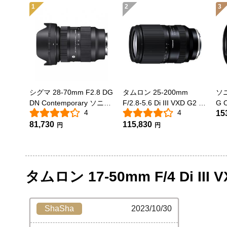
1
2
3
シグマ 28-70mm F2.8 DG
タムロン 25-200mm
ソニ
DN Contemporary ソニー
F/2.8-5.6 Di III VXD G2 ソ
G 
4
4
15
E用
ニーEマウント用(Model
A075)
81,730
115,830
円
円
タムロン 17-50mm F/4 Di II
ShaSha
2023/10/30