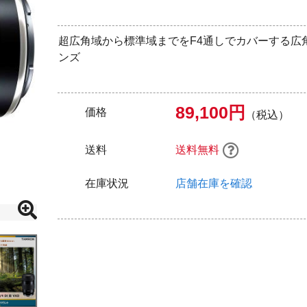
超広角域から標準域までをF4通しでカバーする広
ンズ
89,100円
価格
（税込）
送料
送料無料
在庫状況
店舗在庫を確認