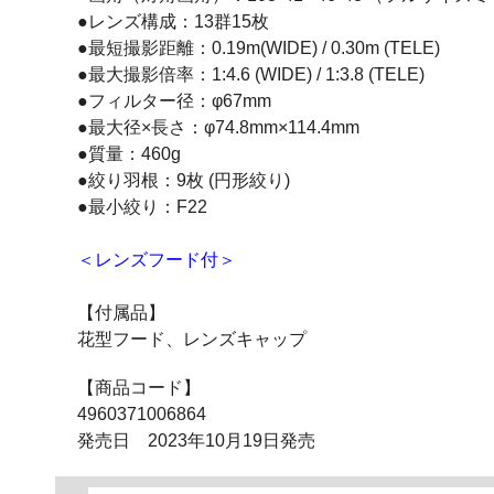
●レンズ構成：13群15枚
●最短撮影距離：0.19m(WIDE) / 0.30m (TELE)
●最大撮影倍率：1:4.6 (WIDE) / 1:3.8 (TELE)
●フィルター径：φ67mm
●最大径×長さ：φ74.8mm×114.4mm
●質量：460g
●絞り羽根：9枚 (円形絞り)
●最小絞り：F22
＜レンズフード付＞
【付属品】
花型フード、レンズキャップ
【商品コード】
4960371006864
発売日 2023年10月19日発売