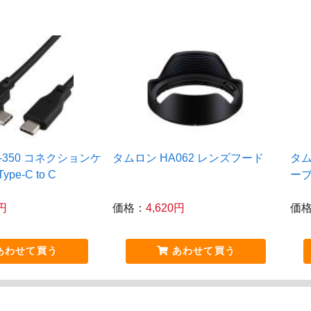
-350 コネクションケ
タムロン HA062 レンズフード
タム
pe-C to C
ー
0円
価格：
4,620円
価
あわせて買う
あわせて買う