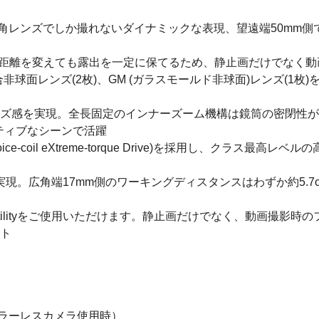
広角レンズでしか撮れないダイナミックな表現、望遠端50mm
点距離を変えても露出を一定に保てるため、静止画だけでなく
(3枚)、複合非球面レンズ(2枚)、GM (ガラスモールド非球面)レンズ
イズ感を実現。全長固定のインナーズーム機構は鏡筒の密閉性
ティブなシーンで活躍
e-coil eXtreme-torque Drive)を採用し、クラス
mを実現。広角端17mm側のワーキングディスタンスはわずか約5
s Utilityをご使用いただけます。静止画だけでなく、動画撮
ート
イズミラーレスカメラ使用時）