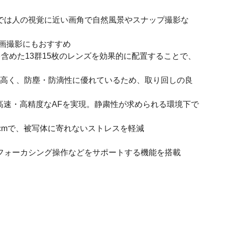
側では人の視覚に近い画角で自然風景やスナップ撮影な
動画撮影にもおすすめ
(1枚)を含めた13群15枚のレンズを効果的に配置することで、
が高く、防塵・防滴性に優れているため、取り回しの良
最高レベルの高速・高精度なAFを実現。静粛性が求められる環境下で
.7cmで、被写体に寄れないストレスを軽減
影時のフォーカシング操作などをサポートする機能を搭載