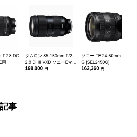
 F2.8 DG
タムロン 35-150mm F/2-
ソニー FE 24-50mm F2.8
ーE用
2.8 Di III VXD ソニーEマウ
G [SEL2450G]
198,000
162,360
ント用(Model A058)
円
円
画・記事