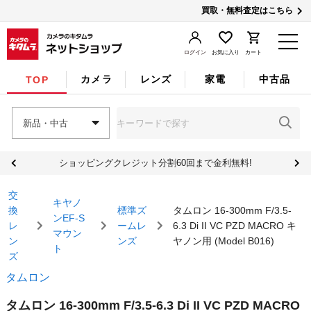
買取・無料査定はこちら
ログイン
お気に入り
カート
カメラ
レンズ
家電
中古品
TOP
新品・中古
ショッピングクレジット分割60回まで金利無料!
交
キヤノ
換
標準ズ
タムロン 16-300mm F/3.5-
ンEF-S
レ
ームレ
6.3 Di II VC PZD MACRO キ
マウン
ン
ンズ
ヤノン用 (Model B016)
ト
ズ
タムロン
タムロン 16-300mm F/3.5-6.3 Di II VC PZD MACRO