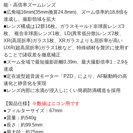
能・高倍率ズームレンズ
■広角端16mm(35mm換算24.8mm)、ズーム倍率約18.8倍を
達成し、撮影領域を拡大
■レンズ構成は12群16枚。ガラスモールド非球面レンズ3
枚、 複合非球面レンズ1枚、LD(異常低分散)レンズ2枚、
XR(高屈折率)ガラス1枚、XRガラスよりも屈折率が高い
UXR(超高屈折率)ガラス1枚など、特殊硝材を贅沢に使用す
ることで諸収差を徹底補正
■ズーム全域で最短撮影距離0.39m、最大撮影倍率1：2.9を
達成
■定在波型超音波モーター「PZD」により、AF駆動時の高
速化と静音化を実現
■レンズ内部に水滴が浸入しにくい簡易防滴構造を採用
【製品仕様】
※数値はニコン用です
●フィルターサイズ：67mm
●質量：約540g
●長さ：約99.5mm
●最大径：約75mm