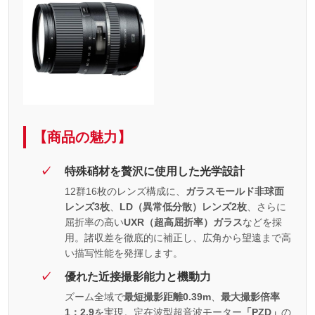
【商品の魅力】
特殊硝材を贅沢に使用した光学設計
12群16枚のレンズ構成に、
ガラスモールド非球面
レンズ3枚
、
LD（異常低分散）レンズ2枚
、さらに
屈折率の高い
UXR（超高屈折率）ガラス
などを採
用。諸収差を徹底的に補正し、広角から望遠まで高
い描写性能を発揮します。
優れた近接撮影能力と機動力
ズーム全域で
最短撮影距離0.39m
、
最大撮影倍率
1：2.9
を実現。定在波型超音波モーター
「PZD」
の