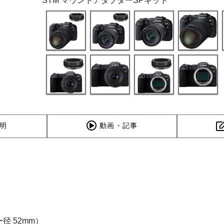
STM マウントアダプターSPキット
明
動画・記事
ー径 52mm）