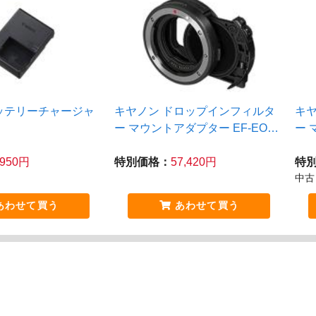
ッテリーチャージャ
キヤノン ドロップインフィルタ
キ
ー マウントアダプター EF-EOS
ー 
R ドロップイン 可変式NDフィル
R 
ター A付
ー 
,950円
特別価格：
57,420円
特
中古
あわせて買う
あわせて買う