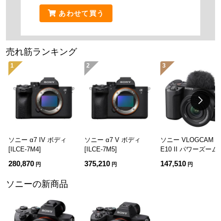
あわせて買う
売れ筋ランキング
1
2
3
ソニー α7 IV ボディ
ソニー α7 V ボディ
ソニー VLOGCAM Z
[ILCE-7M4]
[ILCE-7M5]
E10 II パワーズー
ズキット ブラック [Z
280,870
375,210
147,510
円
円
円
E10M2K B]
ソニーの新商品