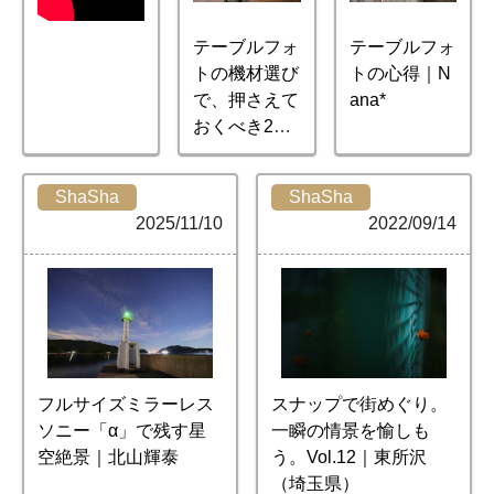
テーブルフォ
テーブルフォ
トの機材選び
トの心得｜N
で、押さえて
ana*
おくべき2つ
の視点
ShaSha
ShaSha
2025/11/10
2022/09/14
フルサイズミラーレス
スナップで街めぐり。
ソニー「α」で残す星
一瞬の情景を愉しも
空絶景｜北山輝泰
う。Vol.12｜東所沢
（埼玉県）