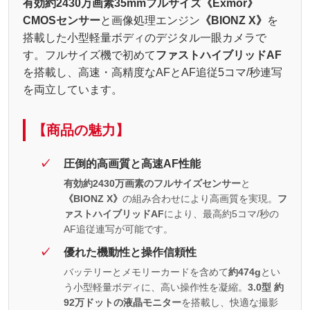
有効約2430万画素35mmフルサイズ《Exmor》
CMOSセンサー
と画像処理エンジン
《BIONZ X》
を
搭載した小型軽量ボディのデジタル一眼カメラで
す。フルサイズ機で初めて
ファストハイブリッドAF
を搭載し、高速・高精度なAFとAF追従5コマ/秒連写
を両立しています。
【商品の魅力】
圧倒的高画質と高速AF性能
有効約2430万画素のフルサイズセンサー
と
《BIONZ X》
の組み合わせにより高画質を実現。
フ
ァストハイブリッドAF
により、最高約5コマ/秒の
AF追従連写が可能です。
優れた機動性と操作信頼性
バッテリーとメモリーカードを含めて
約474g
とい
う小型軽量ボディに、高い操作性を凝縮。
3.0型 約
92万ドットの液晶モニター
を搭載し、快適な撮影