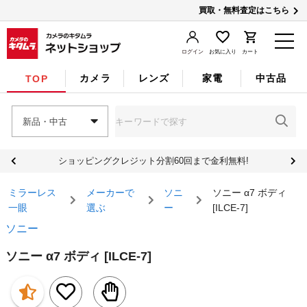
買取・無料査定はこちら
ログイン
お気に入り
カート
カメラ
レンズ
家電
中古品
TOP
新品・中古
ショッピングクレジット分割60回まで金利無料!
ミラーレス
メーカーで
ソニ
ソニー α7 ボディ
一眼
選ぶ
ー
[ILCE-7]
ソニー
ソニー α7 ボディ [ILCE-7]