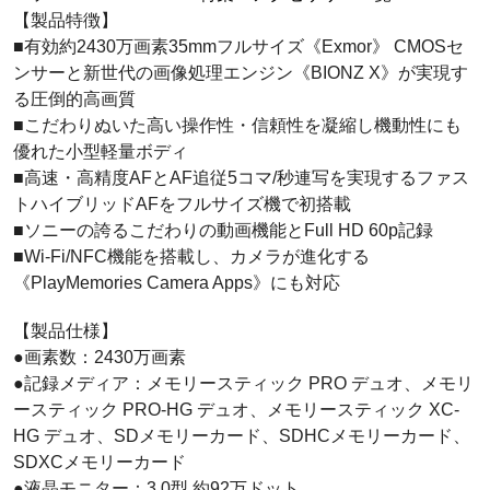
【製品特徴】
■有効約2430万画素35mmフルサイズ《Exmor》 CMOSセ
ンサーと新世代の画像処理エンジン《BIONZ X》が実現す
る圧倒的高画質
■こだわりぬいた高い操作性・信頼性を凝縮し機動性にも
優れた小型軽量ボディ
■高速・高精度AFとAF追従5コマ/秒連写を実現するファス
トハイブリッドAFをフルサイズ機で初搭載
■ソニーの誇るこだわりの動画機能とFull HD 60p記録
■Wi-Fi/NFC機能を搭載し、カメラが進化する
《PlayMemories Camera Apps》にも対応
【製品仕様】
●画素数：2430万画素
●記録メディア：メモリースティック PRO デュオ、メモリ
ースティック PRO-HG デュオ、メモリースティック XC-
HG デュオ、SDメモリーカード、SDHCメモリーカード、
SDXCメモリーカード
●液晶モニター：3.0型 約92万ドット