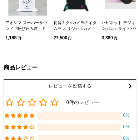
アオシマ スーパーサウ
初音ミク×カメラのキタ
ハピネット デジキャン
ンド『呼び込み君』ミニ
ムラ オリジナルカメラ
DigiCan- ライトパ
DX【10812】
バッグ 初音ミク
1,188
27,500
3,380
円
円
円
商品レビュー
レビューを投稿する
0件のレビュー
0%
0%
0%