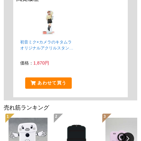
初音ミク×カメラのキタムラ
オリジナルアクリルスタンド
等身描き下ろしイラスト
MEIKO
価格：
1,870円
あわせて買う
売れ筋ランキング
1
2
3