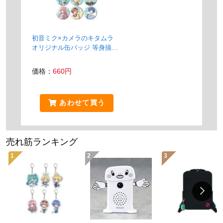
初音ミク×カメラのキタムラ
オリジナル缶バッジ 等身描き
下ろしイラスト（ランダム 全6
種）
価格：
660円
あわせて買う
売れ筋ランキング
1
2
3