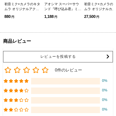
初音ミク×カメラのキタ
アオシマ スーパーサウ
初音ミク×カメラの
ムラ オリジナルアクリ
ンド『呼び込み君』ミニ
ムラ オリジナルカメ
ルキーホルダー 描き下
DX【10812】
バッグ 初音ミク
880
1,188
27,500
円
円
円
ろしミニキャライラスト
(ランダム 全6種)
商品レビュー
レビューを投稿する
0件のレビュー
0%
0%
0%
0%