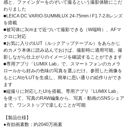
感と、ファインダーをのぞいて撮るという撮影体験にこだ
わりました
■LEICA DC VARIO-SUMMILUX 24-75mm / F1.7-2.8レンズ
を搭載
■被写体に3cmまで近づいて撮影できる（W端時）、AFマ
クロに対応
■お気に入りのLUT（ルックアップテーブル）をあらかじ
めカメラ本体に読み込んでおけば、撮影時に適用可能。撮
影しながら仕上がりのイメージを確認することができます
■専用アプリ「LUMIX Lab」で、スマートフォンのカメラ
ロールから好みの色味の写真を選ぶだけ。参照した画像を
もとにAIがLUTを生成し、簡単に思い通りの絵作りができ
ます
■縦撮りに対応したUIを搭載。専用アプリ「LUMIX Lab」
を使って、写真のRAW編集から、写真・動画のSNSシェア
まで、ワンストップで楽しむことが可能
【製品仕様】
●有効画素数：約2040万画素