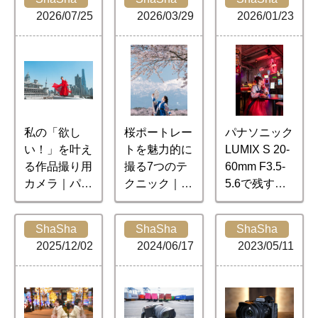
2026/07/25
2026/03/29
2026/01/23
私の「欲し
桜ポートレー
パナソニック
い！」を叶え
トを魅力的に
LUMIX S 20-
る作品撮り用
撮る7つのテ
60mm F3.5-
カメラ｜パナ
クニック｜Ri
5.6で残すソ
ソニック LU
naty
ウル旅｜Rin
MIX S1RII
aty
ShaSha
ShaSha
ShaSha
2025/12/02
2024/06/17
2023/05/11