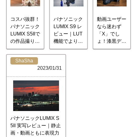
コスパ抜群！
パナソニック
動画ユーザー
パナソニック
LUMIX S9 レ
なら迷わず
LUMIX S5IIで
ビュー｜LUT
「X」でし
の作品撮り｜
機能でより自
ょ！漆黒デザ
Rinaty
由な写真表現
インが渋いL
を
UMIX S5IIxの
ShaSha
動画性能
2023/01/31
パナソニックLUMIX S
5II 実写レビュー｜静止
画・動画ともに表現力