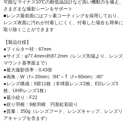
可能なマイナス10℃の耐低温設計など高い機動力を備え、
さまざまな撮影シーンをサポート
■レンズ最前面にはフッ素コーティングを採用しており、
レンズ表面に汚れが付着しにくく、付着した場合も簡単に
取り除くことができます
【製品仕様】
●フィルター径：67mm
●サイズ：φ77.4mm×約87.2mm（レンズ先端より、レンズ
マウント基準面まで）
●最大撮影倍率：0.43倍
●画角：W（f＝20mm）:94°～T（f＝60mm）:40°
●レンズ構成：9群11枚（非球面レンズ2枚、EDレンズ3
枚、UHRレンズ1枚）
●最小絞り：F22
●絞り羽根：9枚羽根 円形虹彩絞り
●質量：350g（レンズフード、レンズキャップ、レンズリ
アキャップを含まず）