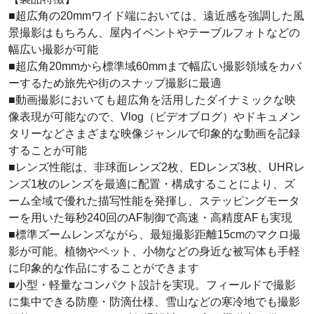
■超広角の20mmワイド端においては、遠近感を強調した風
景撮影はもちろん、屋内イベントやテーブルフォトなどの
幅広い撮影が可能
■超広角20mmから標準域60mmまで幅広い撮影領域をカバ
ーするため旅先や街のスナップ撮影に最適
■動画撮影においても超広角を活用したダイナミックな映
像表現が可能なので、Vlog（ビデオブログ）やドキュメン
タリーなどさまざまな映像ジャンルで印象的な動画を記録
することが可能
■レンズ性能は、非球面レンズ2枚、EDレンズ3枚、UHRレ
ンズ1枚のレンズを最適に配置・構成することにより、ズ
ーム全域で優れた描写性能を発揮し、ステッピングモータ
ーを用いた毎秒240回のAF制御で高速・高精度AFも実現
■標準ズームレンズながら、最短撮影距離15cmのマクロ撮
影が可能。植物やペット、小物などの身近な被写体も手軽
に印象的な作品にすることができます
■小型・軽量なコンパクト設計を実現。フィールドで撮影
に集中できる防塵・防滴仕様、雪山などの寒冷地でも撮影