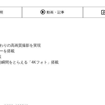
明
動画・記事
だわりの高画質撮影を実現
サーを搭載
載
的瞬間をとらえる「4Kフォト」搭載