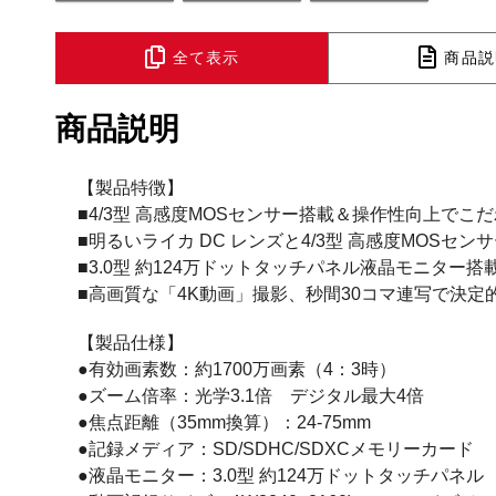
全て表示
商品説
商品説明
【製品特徴】
■4/3型 高感度MOSセンサー搭載＆操作性向上でこ
■明るいライカ DC レンズと4/3型 高感度MOSセン
■3.0型 約124万ドットタッチパネル液晶モニター搭
■高画質な「4K動画」撮影、秒間30コマ連写で決定
【製品仕様】
●有効画素数：約1700万画素（4：3時）
●ズーム倍率：光学3.1倍 デジタル最大4倍
●焦点距離（35mm換算）：24-75mm
●記録メディア：SD/SDHC/SDXCメモリーカード
●液晶モニター：3.0型 約124万ドットタッチパネル