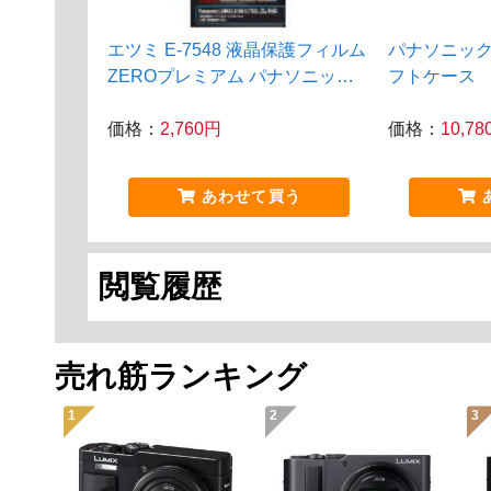
エツミ E-7548 液晶保護フィルム
パナソニック D
ZEROプレミアム パナソニック
フトケース
DC-LX100II/TX2用
価格：
2,760円
価格：
10,7
あわせて買う
閲覧履歴
売れ筋ランキング
1
2
3