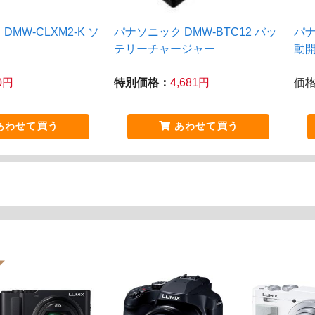
MW-CLXM2-K ソ
パナソニック DMW-BTC12 バッ
パナ
テリーチャージャー
動
80円
特別価格：
4,681円
価
あわせて買う
あわせて買う