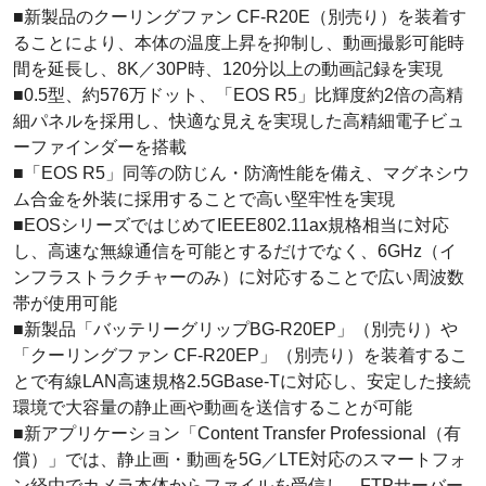
■新製品のクーリングファン CF-R20E（別売り）を装着す
ることにより、本体の温度上昇を抑制し、動画撮影可能時
間を延長し、8K／30P時、120分以上の動画記録を実現
■0.5型、約576万ドット、「EOS R5」比輝度約2倍の高精
細パネルを採用し、快適な見えを実現した高精細電子ビュ
ーファインダーを搭載
■「EOS R5」同等の防じん・防滴性能を備え、マグネシウ
ム合金を外装に採用することで高い堅牢性を実現
■EOSシリーズではじめてIEEE802.11ax規格相当に対応
し、高速な無線通信を可能とするだけでなく、6GHz（イ
ンフラストラクチャーのみ）に対応することで広い周波数
帯が使用可能
■新製品「バッテリーグリップBG-R20EP」（別売り）や
「クーリングファン CF-R20EP」（別売り）を装着するこ
とで有線LAN高速規格2.5GBase-Tに対応し、安定した接続
環境で大容量の静止画や動画を送信することが可能
■新アプリケーション「Content Transfer Professional（有
償）」では、静止画・動画を5G／LTE対応のスマートフォ
ン経由でカメラ本体からファイルを受信し、FTPサーバー