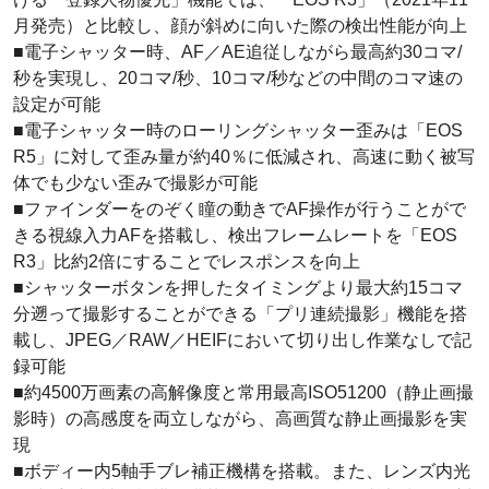
月発売）と比較し、顔が斜めに向いた際の検出性能が向上
■電子シャッター時、AF／AE追従しながら最高約30コマ/
秒を実現し、20コマ/秒、10コマ/秒などの中間のコマ速の
設定が可能
■電子シャッター時のローリングシャッター歪みは「EOS
R5」に対して歪み量が約40％に低減され、高速に動く被写
体でも少ない歪みで撮影が可能
■ファインダーをのぞく瞳の動きでAF操作が行うことがで
きる視線入力AFを搭載し、検出フレームレートを「EOS
R3」比約2倍にすることでレスポンスを向上
■シャッターボタンを押したタイミングより最大約15コマ
分遡って撮影することができる「プリ連続撮影」機能を搭
載し、JPEG／RAW／HEIFにおいて切り出し作業なしで記
録可能
■約4500万画素の高解像度と常用最高ISO51200（静止画撮
影時）の高感度を両立しながら、高画質な静止画撮影を実
現
■ボディー内5軸手ブレ補正機構を搭載。また、レンズ内光