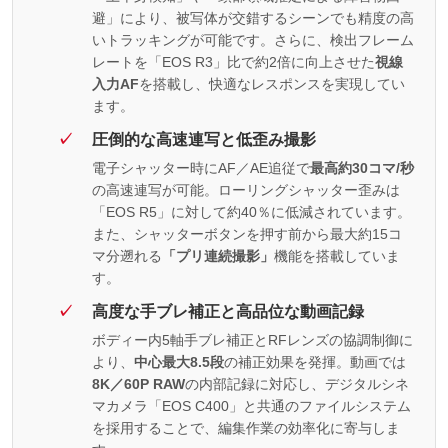
避」により、被写体が交錯するシーンでも精度の高
いトラッキングが可能です。さらに、検出フレーム
レートを「EOS R3」比で約2倍に向上させた
視線
入力AF
を搭載し、快適なレスポンスを実現してい
ます。
圧倒的な高速連写と低歪み撮影
電子シャッター時にAF／AE追従で
最高約30コマ/秒
の高速連写が可能。ローリングシャッター歪みは
「EOS R5」に対して約40％に低減されています。
また、シャッターボタンを押す前から最大約15コ
マ分遡れる
「プリ連続撮影」
機能を搭載していま
す。
高度な手ブレ補正と高品位な動画記録
ボディー内5軸手ブレ補正とRFレンズの協調制御に
より、
中心最大8.5段
の補正効果を発揮。動画では
8K／60P RAW
の内部記録に対応し、デジタルシネ
マカメラ「EOS C400」と共通のファイルシステム
を採用することで、編集作業の効率化に寄与しま