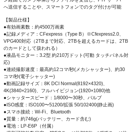
へ送信することや、スマートフォンでのタグ付けが可能
【製品仕様】
●有効画素数：約4500万画素
●記録メディア：CFexpress（Type B）※Cfexpress2.0、
VPG400対応（2TBまで対応、2TBを超えるカードは、2TB
のカードとして扱われる）
●液晶モニター：3.2型 約210万ドット(可動 タッチパネル対
応)
●連続撮影速度：最高約12コマ/秒(メカシャッター)、約30
コマ/秒(電子シャッター)
●動画記録サイズ：8K DCI Normal(8192×4320)、
4K(3840×2160)、フルハイビジョン(1920×1080)他
●シャッタースピード：1/8000〜30秒、バルブ
●ISO感度：ISO100〜51200/拡張 50/102400(静止画)
●スマホ接続：Wi-Fi、Bluetooth
●質量：約746g(バッテリー、カード含む)
●電池：LP-E6P（付属）