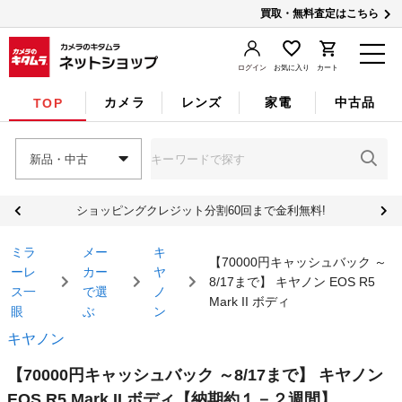
買取・無料査定はこちら
ログイン
お気に入り
カート
カメラ
レンズ
家電
中古品
TOP
新品・中古
ショッピングクレジット分割60回まで金利無料!
ミラ
メー
キ
【70000円キャッシュバック ～
ーレ
カー
ヤ
8/17まで】 キヤノン EOS R5
ス一
で選
ノ
Mark II ボディ
眼
ぶ
ン
キヤノン
【70000円キャッシュバック ～8/17まで】 キヤノン
EOS R5 Mark II ボディ
【納期約１－２週間】