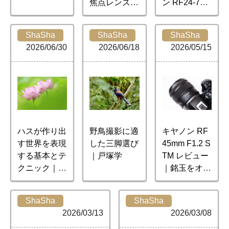
焦点レンズ｜
ン RF24-70m
キヤノン RF
m F2.8 L IS U
50mm F1.4 L
SM 実写レビ
ShaSha
ShaSha
ShaSha
VCM・RF85
ュー
2026/06/30
2026/06/18
2026/05/15
mm F1.2 L U
SM
ハスが作り出
野鳥撮影に適
キヤノン RF
す世界を表現
した三脚選び
45mm F1.2 S
する基本とテ
｜戸塚学
TM レビュー
クニック｜斎
｜銘玉をオマ
藤裕史
ージュした味
のある描写
ShaSha
ShaSha
2026/03/13
2026/03/08