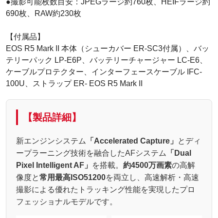
●撮影可能枚数目安：JPEGラージ約760枚、HEIFラージ約
690枚、RAW約230枚
【付属品】
EOS R5 Mark II 本体（シューカバー ER-SC3付属）、バッ
テリーパック LP-E6P、バッテリーチャージャー LC-E6、
ケーブルプロテクター、インターフェースケーブル IFC-
100U、ストラップ ER- EOS R5 Mark II
【製品詳細】
新エンジンシステム
「Accelerated Capture」
とディ
ープラーニング技術を融合したAFシステム
「Dual
Pixel Intelligent AF」
を搭載。
約4500万画素
の高解
像度と
常用最高ISO51200
を両立し、高速解析・高速
撮影による優れたトラッキング性能を実現したプロ
フェッショナルモデルです。