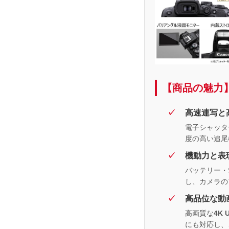
【商品の魅力
高速連写と
電子シャッタ
度の高い追尾
機動力と表
バッテリー・
し、カメラの
高品位な動
高画質な
4K 
にも対応し、