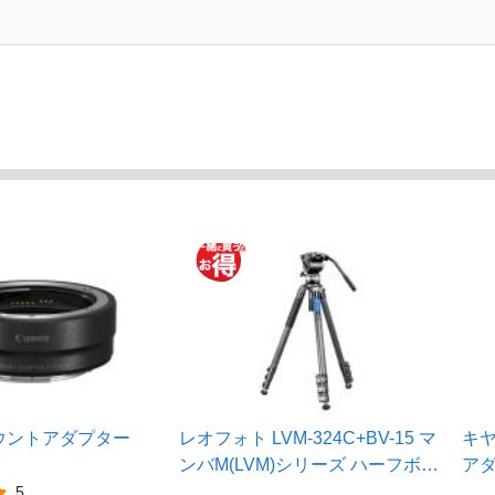
ウントアダプター
レオフォト LVM-324C+BV-15 マ
キ
ンバM(LVM)シリーズ ハーフボー
アダプ
ル内蔵三脚 ビデオ雲台セット
5