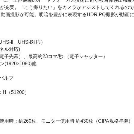
ド含）に、上位機種のオートフォーカス技術に迫る被写体検出機
能が充実。「こう撮りたい」をカメラがアシストしてくれるの
レート動画撮影が可能。明暗を豊かに表現するHDR PQ撮影が動
S-II、UHS-I対応）
パネル対応)
/電子先幕）、最高約23コマ/秒 （電子シャッター）
1920×1080)他
、バルブ
：H（51200）
用時：約260枚、モニター使用時 約430枚（CIPA規格準拠）