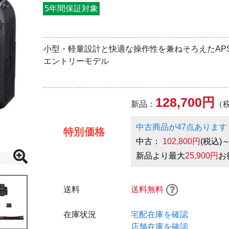
5年間保証対象
小型・軽量設計と快適な操作性を兼ねそろえたAPS-C
エントリーモデル
128,700円
新品：
（
中古商品が47点あります
特別価格
中古：
102,800円
(税込)
新品より最大
25,900円
お
送料
送料無料
在庫状況
宅配在庫を確認
店舗在庫を確認