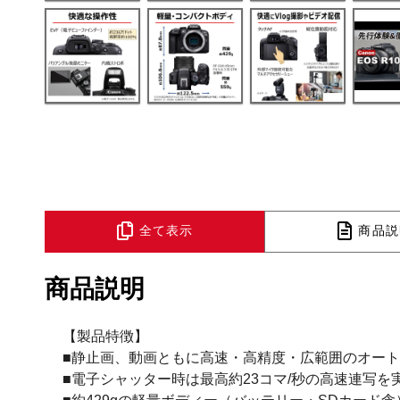
全て表示
商品説
商品説明
【製品特徴】
■静止画、動画ともに高速・高精度・広範囲のオー
■電子シャッター時は最高約23コマ/秒の高速連写を