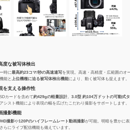
】
高度な被写体検出
ー時に
最高約23コマ/秒の高速連写
を実現。高速・高精度・広範囲のオ
機能と
上位機種に迫る被写体検出機能
により、動く被写体も捉えます。
現を支える操作性
SDカードを含めて
約429gの軽量設計
。
3.0型 約104万ドットの可動
アシスト機能により表現の幅を広げたこだわり撮影をサポートします。
画撮影機能
UHD撮影
や
120Pのハイフレームレート動画撮影
が可能。明暗を豊かに表
さらにライブ配信機能も備えています。