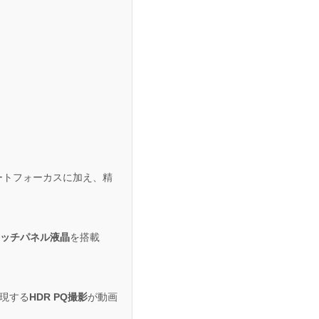
ートフォーカスに加え、精
式タッチパネル液晶
を搭載
現する
HDR PQ撮影
が動画