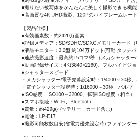
■約429gの軽量ボディー（バッテリー・SDカー
■撮りたい被写体をかんたんに美しく撮影できる機
■高画質な4K UHD撮影、120Pのハイフレーム
【製品仕様】
●有効画素数：約2420万画素
●記録メディア：SD/SDHC/SDXCメモリーカード（UH
●液晶モニター：3.0型 約104万ドット(可動 タッチ
●連続撮影速度：最高約15コマ/秒 （メカシャッター
●動画記録サイズ：4K(3840×2160)、フルハイビジョン(
●シャッタースピード：
・メカシャッター/電子先幕設定時：1/4000～30秒
・電子シャッター設定時：1/16000～30秒、バルブ
●ISO感度：ISO100～32000、拡張ISO感度（相当）
●スマホ接続：Wi-Fi、Bluetooth
●質量：約429g(バッテリー、カード含む)
●電池：LP-E17
●撮影可能枚数目安(省電力優先設定時) ファインダー使