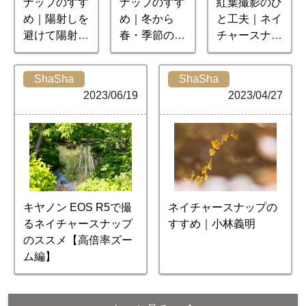
ナップのすす
ナップのすす
紅葉撮影のひ
め｜陽射しを
め｜冬から
と工夫｜ネイ
避けて陽射し
春・季節の狭
チャースナッ
を撮ろう
間を楽しむ
プのススメ
ShaSha
ShaSha
2023/06/19
2023/04/27
キヤノン EOS R5で撮
ネイチャースナップの
るネイチャースナップ
すすめ｜小林義明
のススメ【高倍率ズー
ム編】