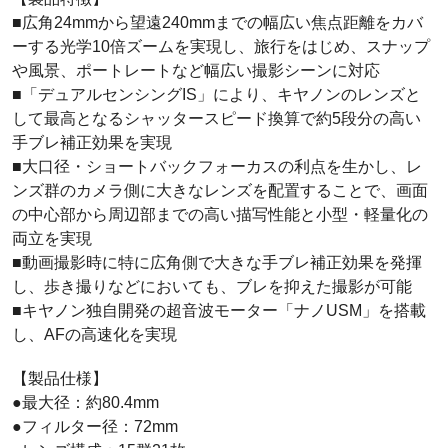
■広角24mmから望遠240mmまでの幅広い焦点距離をカバ
ーする光学10倍ズームを実現し、旅行をはじめ、スナップ
や風景、ポートレートなど幅広い撮影シーンに対応
■「デュアルセンシングIS」により、キヤノンのレンズと
して最高となるシャッタースピード換算で約5段分の高い
手ブレ補正効果を実現
■大口径・ショートバックフォーカスの利点を生かし、レ
ンズ群のカメラ側に大きなレンズを配置することで、画面
の中心部から周辺部までの高い描写性能と小型・軽量化の
両立を実現
■動画撮影時に特に広角側で大きな手ブレ補正効果を発揮
し、歩き撮りなどにおいても、ブレを抑えた撮影が可能
■キヤノン独自開発の超音波モーター「ナノUSM」を搭載
し、AFの高速化を実現
【製品仕様】
●最大径：約80.4mm
●フィルター径：72mm