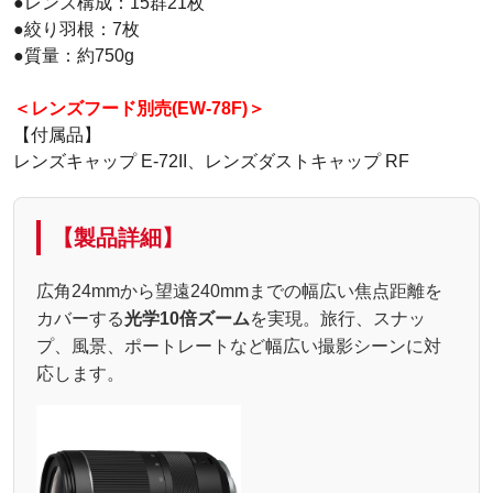
●レンズ構成：15群21枚
●絞り羽根：7枚
●質量：約750g
＜レンズフード別売(EW-78F)＞
【付属品】
レンズキャップ E-72II、レンズダストキャップ RF
【製品詳細】
広角24mmから望遠240mmまでの幅広い焦点距離を
カバーする
光学10倍ズーム
を実現。旅行、スナッ
プ、風景、ポートレートなど幅広い撮影シーンに対
応します。