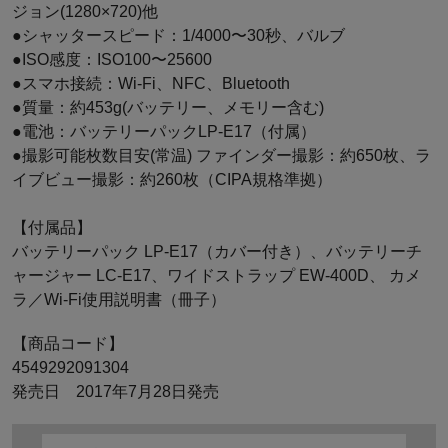
ジョン(1280×720)他
●シャッタースピード：1/4000〜30秒、バルブ
●ISO感度：ISO100〜25600
●スマホ接続：Wi-Fi、NFC、Bluetooth
●質量：約453g(バッテリー、メモリー含む)
●電池：バッテリーパックLP-E17（付属）
●撮影可能枚数目安(常温) ファインダー撮影：約650枚、ラ
イブビュー撮影：約260枚（CIPA規格準拠）
【付属品】
バッテリーパック LP-E17（カバー付き）、バッテリーチ
ャージャー LC-E17、ワイドストラップ EW-400D、 カメ
ラ／Wi-Fi使用説明書（冊子）
【商品コード】
4549292091304
発売日 2017年7月28日発売