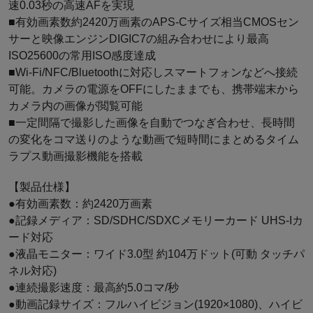
速0.03秒の高速AFを実現
■有効画素数約2420万画素のAPS-Cサイズ相当CMOSセン
サーと映像エンジンDIGIC7の組み合わせにより最高
ISO25600の常用ISO感度達成
■Wi-Fi/NFC/Bluetoothに対応しスマートフォンなどへ接続
可能。カメラの電源をOFFにしたままでも、携帯端末から
カメラ内の画像が閲覧可能
■一定間隔で撮影した画像を自動でつなぎ合わせ、長時間
の変化をコマ送りのような動画で短時間にまとめるタイム
ラプス動画撮影機能を搭載
【製品仕様】
●有効画素数：約2420万画素
●記録メディア：SD/SDHC/SDXCメモリーカード UHS-Iカ
ード対応
●液晶モニター：ワイド3.0型 約104万ドット(可動 タッチパ
ネル対応)
●連続撮影速度：最高約5.0コマ/秒
●動画記録サイズ：フルハイビジョン(1920×1080)、ハイビ