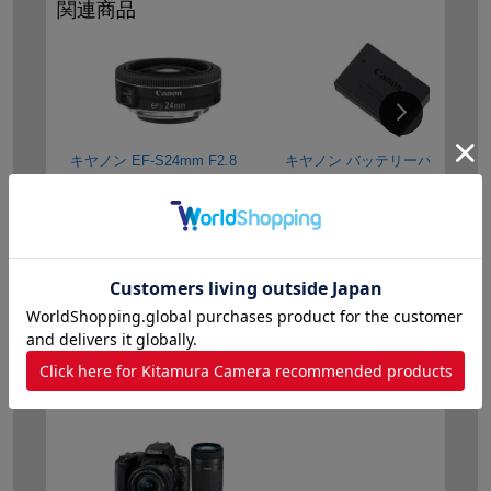
関連商品
キヤノン EF-S24mm F2.8
キヤノン バッテリーパック
STM
LP-E17
5
価格：
19,350円
特別価格：
5,940円
中古：
17,500円
～
(29点)
あわせて買う
あわせて買う
閲覧履歴