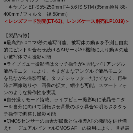
・キヤノン EF-S55-250mm F4-5.6 IS STM (35mm換算 88-
400mm / フィルター径 58mm）
＜レンズフード別売(ET-63)、レンズケース別売(LP1019)＞
【製品特徴】
■最高約5.0コマ/秒の連写可能。被写体の動きを予測し自動
的にピントを合わせ続けるAIサーボAF機能により動きの速
い被写体でも撮影可能
■ライブビュー撮影時はタッチ操作が可能なバリアングル
液晶モニターにより、さまざまなアングルで液晶モニター
を見ながら撮影可能。タッチシャッターだけでなく、再生
時に画像送りや、画像の拡大、縮小も可能。スマートフォ
ンのような操作性を実現
■自分撮りモード搭載。ライブビュー撮影時に液晶モニタ
ーを自分に向けて回転させ背景のボケ具合や明るさをタッ
チ操作で調整し撮影可能
■CMOSセンサーの画素が撮像と位相差AFの機能を併せ備
えた「デュアルピクセルCMOS AF」の採用により、世界最