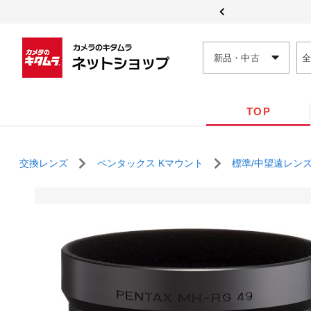
新品・中古
TOP
交換レンズ
ペンタックス Kマウント
標準/中望遠レン