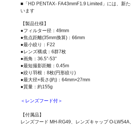
■「HD PENTAX- FA43mmF1.9 Limi
います
【製品仕様】
●フィルター径：49mm
●焦点距離(35mm換算)：66mm
●最小絞り：F22
●レンズ構成：6群7枚
●画角：36.5°-53°
●最短撮影距離：0.45m
●絞り羽根：8枚(円形絞り)
●最大径×長さ(約)：64mm×27mm
●質量：約155g
＜レンズフード付＞
【付属品】
レンズフード MH-RG49、レンズキャップ O-LW54