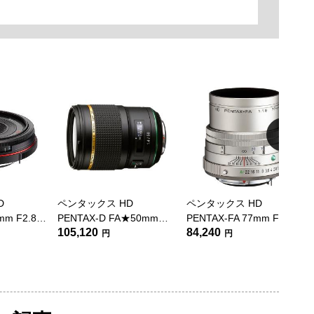
D
ペンタックス HD
ペンタックス HD
mm F2.8
PENTAX-D FA★50mm
PENTAX-FA 77mm F1.8
105,120
84,240
ク
F1.4 SDM AW
Limited シルバー
円
円