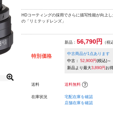
HDコーティングの採用でさらに描写性能が向上し
の「リミテッドレンズ」
56,790円
新品：
（税
中古商品が1点あります
特別価格
中古：
52,900円
(税込)～
新品より最大
3,890円
お
送料
送料無料
在庫状況
宅配在庫を確認
店舗在庫を確認