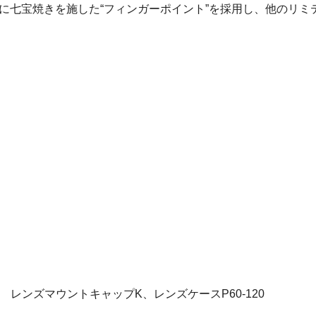
ted」には、新たに七宝焼きを施した“フィンガーポイント”を採用し
A、 レンズマウントキャップK、レンズケースP60-120