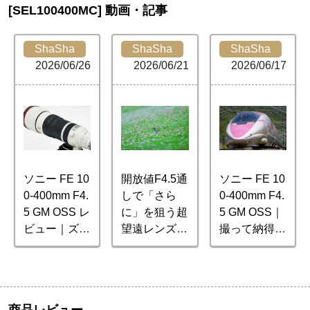
[SEL100400MC] 動画・記事
ShaSha
ShaSha
ShaSha
2026/06/26
2026/06/21
2026/06/17
ソニー FE 10
開放値F4.5通
ソニー FE 10
0-400mm F4.
しで「さら
0-400mm F4.
5 GM OSS レ
に」を狙う超
5 GM OSS｜
ビュー｜ズー
望遠レンズ｜
撮って納得！
ム全域F4.5通
ソニー FE 10
新型高性能望
しで野鳥撮影
0-400mm F4.
遠ズームで鉄
がますます快
5 GM OSSレ
道撮影
適に
ビュー
商品レビュー