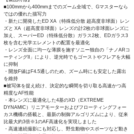
■100mmから400mmまでのズーム全域で、Gマスターなら
ではの優れた描写力
・新たに開発したED XA（特殊低分散 超高度非球面）レン
ズと XA（超高度非球面）レンズの計2枚の非球面レンズに
加え、スーパーED（特殊低分散）ガラス2枚、EDガラス3
枚を含む光学エレメントの配置を最適化
・レンズ全面に均一な薄膜を施すソニー独自の「ナノARコ
ーティングII」により、逆光時でもゴーストやフレアを大幅
に抑制
・開放F値はF4.5通しのため、ズーム時にも安定した露出
を維持
■被写体を捉え続け、決定的な瞬間を切り取る高速かつ高
精度なAF性能
・本レンズに最適化した4基のXD（EXTREME
DYNAMIC）リニアモーターおよびフローティングフォー
カス機構の搭載と、最新の制御アルゴリズムにより、従来
比最大約3倍※1のAF高速化を実現しました
・高速連続撮影にも対応し、野生動物やスポーツなど動き