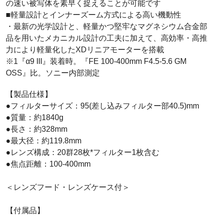
の速い被写体を素早く捉えることが可能です
■軽量設計とインナーズーム方式による高い機動性
・最新の光学設計と、軽量かつ堅牢なマグネシウム合金部
品を用いたメカニカル設計の工夫に加えて、高効率・高推
力により軽量化したXDリニアモーターを搭載
※1『α9 III』装着時。『FE 100-400mm F4.5-5.6 GM
OSS』比。ソニー内部測定
【製品仕様】
●フィルターサイズ：95(差し込みフィルター部40.5)mm
●質量：約1840g
●長さ：約328mm
●最大径：約119.8mm
●レンズ構成：20群28枚*フィルター1枚含む
●焦点距離：100-400mm
＜レンズフード・レンズケース付＞
【付属品】