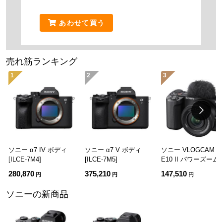
あわせて買う
売れ筋ランキング
1
2
3
ソニー α7 IV ボディ
ソニー α7 V ボディ
ソニー VLOGCAM Z
[ILCE-7M4]
[ILCE-7M5]
E10 II パワーズー
ズキット ブラック [Z
280,870
375,210
147,510
円
円
円
E10M2K B]
ソニーの新商品