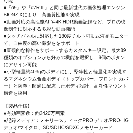
可能
■『α9』や『α7R III』と同じ最新世代の画像処理エンジン
BIONZ Xにより、高画質性能を実現
■動画対応の高性能AFや4K HDR動画記録など、プロの映
像制作に対応する多彩な動画機能
■タッチパネルに対応した180度チルト可動式液晶モニター
で、自由度の高い撮影ををサポート
■直観的な操作をサポートするカスタムキー設定。最大89
種類のオプションから好みの機能を選択し、8個のボタン
にアサイン可能
■小型軽量約403gのボディには、堅牢性と軽量化を実現す
るマグネシウム合金ボディ（トップカバー、フロント カバ
ー）と防塵・防滴に配慮したボディ設計、高剛性マウント
構造を採用
【製品仕様】
●有効画素数：約2420万画素
●記録メディア：メモリースティックPRO デュオ/PRO-HG
デュオ/マイクロ、SD/SDHC/SDXCメモリーカード