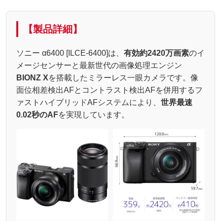
【製品詳細】
ソニー α6400 [ILCE-6400]は、
有効約2420万画素
のイ
メージセンサーと最新世代の画像処理エンジン
BIONZ X
を搭載したミラーレス一眼カメラです。像
面位相差検出AFとコントラスト検出AFを併用するフ
ァストハイブリッドAFシステムにより、
世界最速
0.02秒のAF
を実現しています。