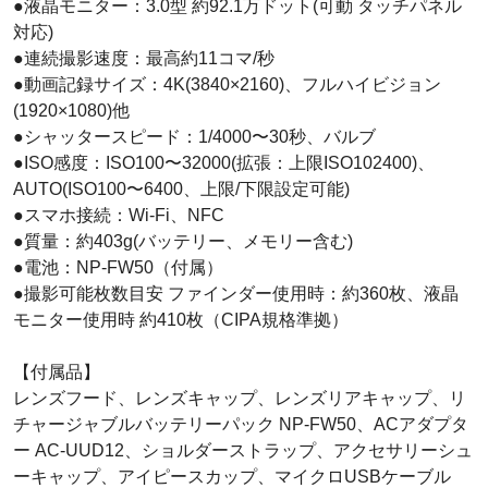
●液晶モニター：3.0型 約92.1万ドット(可動 タッチパネル
対応)
●連続撮影速度：最高約11コマ/秒
●動画記録サイズ：4K(3840×2160)、フルハイビジョン
(1920×1080)他
●シャッタースピード：1/4000〜30秒、バルブ
●ISO感度：ISO100〜32000(拡張：上限ISO102400)、
AUTO(ISO100〜6400、上限/下限設定可能)
●スマホ接続：Wi-Fi、NFC
●質量：約403g(バッテリー、メモリー含む)
●電池：NP-FW50（付属）
●撮影可能枚数目安 ファインダー使用時：約360枚、液晶
モニター使用時 約410枚（CIPA規格準拠）
【付属品】
レンズフード、レンズキャップ、レンズリアキャップ、リ
チャージャブルバッテリーパック NP-FW50、ACアダプタ
ー AC-UUD12、ショルダーストラップ、アクセサリーシュ
ーキャップ、アイピースカップ、マイクロUSBケーブル