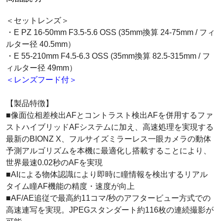
＜セットレンズ＞
・E PZ 16-50mm F3.5-5.6 OSS (35mm換算 24-75mm / フィ
ルター径 40.5mm）
・E 55-210mm F4.5-6.3 OSS (35mm換算 82.5-315mm / フ
ィルター径 49mm）
＜レンズフード付＞
【製品特徴】
■像面位相差検出AFとコントラスト検出AFを併用するファ
ストハイブリッドAFシステムに加え、高速処理を実現する
最新のBIONZ X、フルサイズミラーレス一眼カメラの動体
予測アルゴリズムを本機に最適化し搭載することにより、
世界最速0.02秒のAFを実現
■AIによる物体認識により即時に瞳情報を検出するリアル
タイム瞳AF機能の精度・速度が向上
■AF/AE追従で最高約11コマ/秒のアフタービュー方式での
高速連写を実現。JPEGスタンダート約116枚の連続撮影が