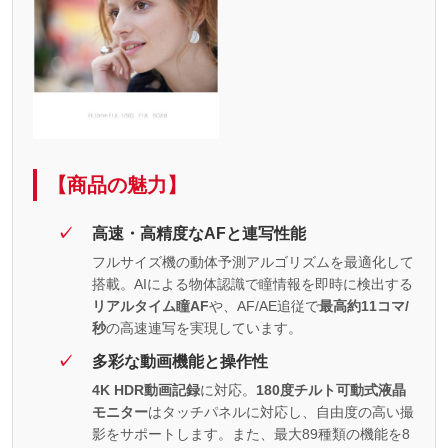
【商品の魅力】
高速・高精度なAFと連写性能
フルサイズ機の動体予測アルゴリズムを最適化して
搭載。AIによる物体認識で瞳情報を即時に検出する
リアルタイム瞳AF
や、AF/AE追従で
最高約11コマ/
秒
の高速連写を実現しています。
多彩な動画機能と操作性
4K HDR動画記録
に対応。
180度チルト可動式液晶
モニター
はタッチパネルに対応し、自由度の高い撮
影をサポートします。また、最大89種類の機能を8