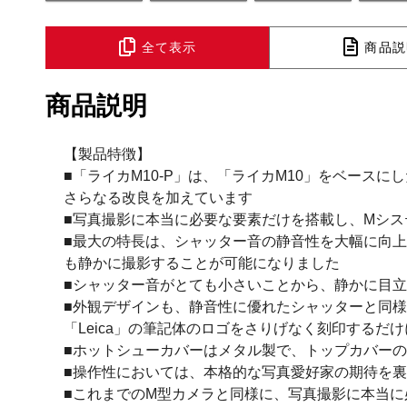
全て表示
商品説
商品説明
【製品特徴】
■「ライカM10-P」は、「ライカM10」をベー
さらなる改良を加えています
■写真撮影に本当に必要な要素だけを搭載し、Mシス
■最大の特長は、シャッター音の静音性を大幅に向
も静かに撮影することが可能になりました
■シャッター音がとても小さいことから、静かに目
■外観デザインも、静音性に優れたシャッターと同
「Leica」の筆記体のロゴをさりげなく刻印するだ
■ホットシューカバーはメタル製で、トップカバー
■操作性においては、本格的な写真愛好家の期待を
■これまでのM型カメラと同様に、写真撮影に本当