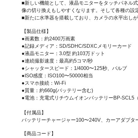
■新しい機能として、液晶モニターをタッチパネル
像の切り換えもしやすくなります。そして各種の設
■新たに水準器を搭載しており、カメラの水平出し
【製品仕様】
●画素数：約2400万画素
●記録メディア：SD/SDHC/SDXCメモリーカード
●液晶モニター：3.0型 約103万ドット
●連続撮影速度：最高約5コマ/秒
●シャッタースピード：1/4000〜125秒、バルブ
●ISO感度：ISO100〜50000相当
●スマホ接続：Wi-Fi
●質量：約660g(バッテリー含む)
●電池：充電式リチウムイオンバッテリーBP-SCL5
【付属品】
バッテリーチャージャー100〜240V、カーアダ
【商品コード】