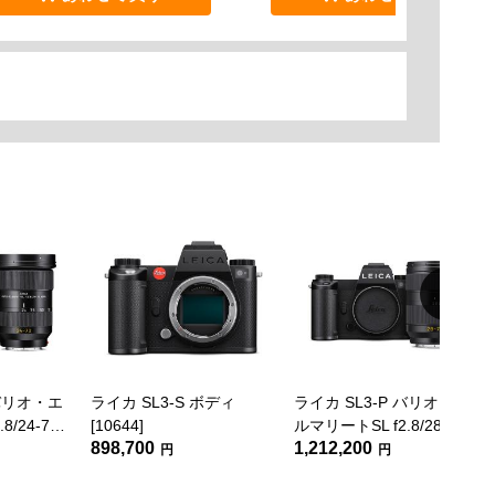
 バリオ・エ
ライカ SL3-S ボディ
ライカ SL3-P バリオ・エ
8/24-70
[10644]
ルマリートSL f2.8/28-70
898,700
1,212,200
694]
ASPH.セット [10684]
円
円