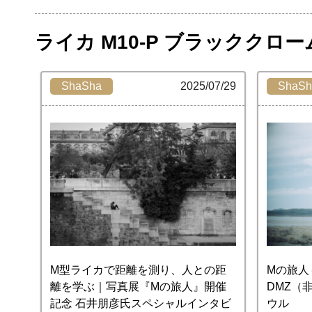
ライカ M10-P ブラッククローム
ShaSha
2025/07/29
ShaSh
M型ライカで距離を測り、人との距
Mの旅人
離を学ぶ｜写真展『Mの旅人』開催
DMZ（
記念 石井朋彦氏スペシャルインタビ
ウル