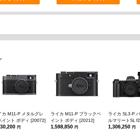
カ M11-P メタルグレ
ライカ M11-P ブラックペ
ライカ SL3-P
イント ボディ [20072]
イント ボディ [20212]
ルマリートSL f2.
630,200
1,598,850
1,306,250
ASPH.セット [10
円
円
円