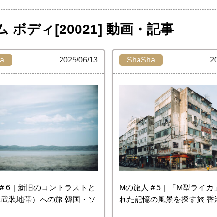
 ボディ[20021] 動画・記事
a
2025/06/13
ShaSha
2
＃6｜新旧のコントラストと
Mの旅人＃5｜「M型ライカ
非武装地帯）への旅 韓国・ソ
れた記憶の風景を探す旅 香