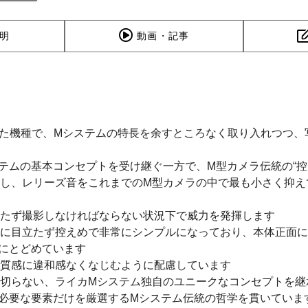
明
動画・記事
スにした機種で、Mシステムの特長を余すところなく取り入れつつ
テムの基本コンセプトを受け継ぐ一方で、M型カメラ伝統の“控
上し、レリーズ音をこれまでのM型カメラの中で最も小さく抑え
立たず撮影しなければならない状況下で威力を発揮します
様に目立たず控えめで非常にシンプルになっており、本体正面
けにとどめています
の質感に違和感なくなじむように配慮しています
裏切らない、ライカMシステム独自のユニークなコンセプトを継
に必要な要素だけを厳選するMシステム伝統の哲学を貫いていま