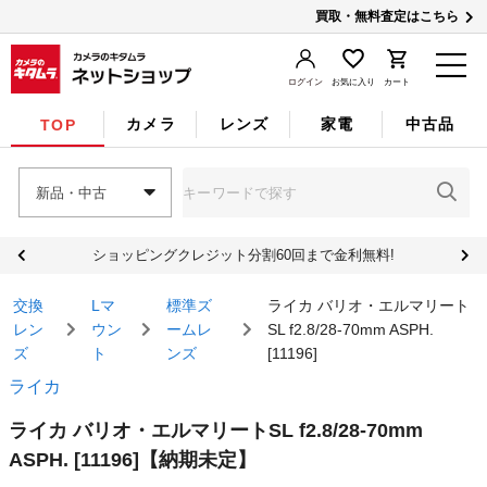
買取・無料査定はこちら
ログイン
お気に入り
カート
カメラ
レンズ
家電
中古品
TOP
新品・中古
ショッピングクレジット分割60回まで金利無料!
交換
Lマ
標準ズ
ライカ バリオ・エルマリート
レン
ウン
ームレ
SL f2.8/28-70mm ASPH.
ズ
ト
ンズ
[11196]
ライカ
ライカ バリオ・エルマリートSL f2.8/28-70mm
ASPH. [11196]
【納期未定】