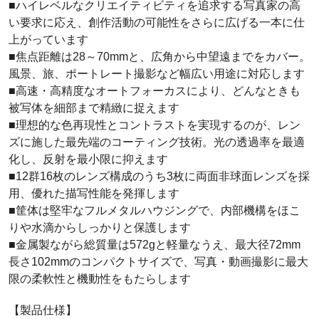
■ハイレベルなクリエイティビティを追求する写真家の高
い要求に応え、創作活動の可能性をさらに広げる一本に仕
上がっています
■焦点距離は28～70mmと、広角から中望遠までをカバー。
風景、旅、ポートレート撮影など幅広い用途に対応します
■高速・高精度なオートフォーカスにより、どんなときも
被写体を細部まで精緻に捉えます
■理想的な色再現性とコントラストを実現するのが、レン
ズに施した最先端のコーティング技術。光の透過率を最適
化し、反射を最小限に抑えます
■12群16枚のレンズ構成のうち3枚に両面非球面レンズを採
用、優れた描写性能を発揮します
■筐体は堅牢なフルメタルハウジングで、内部機構をほこ
りや水滴からしっかりと保護します
■金属製ながら総質量は572gと軽量なうえ、最大径72mm
長さ102mmのコンパクトサイズで、写真・動画撮影に最大
限の柔軟性と機動性をもたらします
【製品仕様】