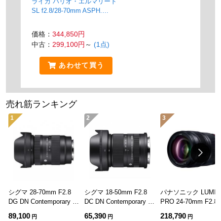
ライカ バリオ・エルマリート
SL f2.8/28-70mm ASPH.
[11196]
価格：
344,850円
中古：
299,100円
～
(1点)
あわせて買う
売れ筋ランキング
1
2
3
シグマ 28-70mm F2.8
シグマ 18-50mm F2.8
パナソニック LUMIX
DG DN Contemporary L
DC DN Contemporary L
PRO 24-70mm F2.8 
マウント用
マウント用
E2470]
89,100
65,390
218,790
円
円
円