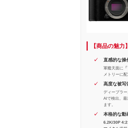
【商品の魅力
直感的な操
軍艦天面に
「
メトリーに配
高度な被写
ディープラー
AIで検出。
ます。
本格的な動
6.2K/30P 4:2