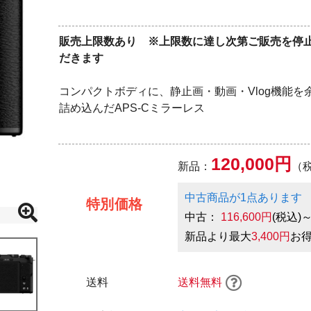
販売上限数あり ※上限数に達し次第ご販売を停
だきます
コンパクトボディに、静止画・動画・Vlog機能を
詰め込んだAPS-Cミラーレス
120,000円
新品：
（
中古商品が1点あります
特別価格
中古：
116,600円
(税込)
新品より最大
3,400円
お
送料
送料無料