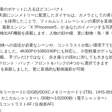
上着のポケットに入るほどコンパクト
艦天面にシンメトリーに配置したダイヤルは、カメラとしての美
ル」を採用したことで、フィルムシミュレーションの選択を直
と、最新エンジン「X ?Processor5」が あなたのイメージする
検出AF機能を搭載します。人物の顔や瞳、更に動物・鳥・車・
動体への追従が必要なシーンや、コントラストが低い環境下で
記録に対応しました。4K/60Pや1080/240Pにも対応し、小型軽
載。 手ブレだけではなく、歩き撮りの揺れに対しても大きな
フロント・バック・フロント＆バックの4つから選択できます
配置を刷新しました。更に直感的な動画撮影が可能
ーカード(~32GB)/SDXCメモリーカード (~2TB)、UHS-I対
メカニカルシャッター）/30秒〜1/32000秒（電子シャッター）
コントラストAF / 位相差AF)
動）