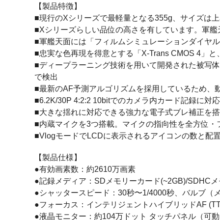
【製品特徴】
■現行のXシリーズで最軽量となる355g、サイズは
■Xシリーズらしい品位の高さを有しています。軍
■軍艦天面には「フィルムシミュレーションダイヤ
■忠実な色再現を得意とする「X-Trans CMOS 4」
■ディープラーニング技術を用いて開発された被写体
で検出
■最新のAF予測アルゴリズムを採用しているため、
■6.2K/30P 4:2:2 10bitでのカメラ内カード
■大きな揺れに対応できる強力な電子式ブレ補正を搭
■内蔵マイクを3つ搭載。マイクの指向性を全方位・
■VlogモードでLCDに表示されるアイコンの数と
【製品仕様】
●有効画素数：約2610万画素
●記録メディア：SDメモリーカード(~2GB)/SDHCメモリ
●シャッタースピード：30秒〜1/4000秒、バルブ（
●フォーカス：インテリジェントハイブリッドAF (TTL
●液晶モニター：約104万ドット タッチパネル（可