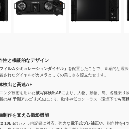
】
作性と機能的なデザイン
フィルムシミュレーションダイヤル」
を配置したことで、直感的な選択
置されたダイヤルがカメラとしての美しさを際立たせます。
体検出と高速AF
ニング技術を用いた
被写体検出AF
により、人物、動物、鳥、各種乗り
最新の
AF予測アルゴリズム
により、動体や低コントラスト環境下でも
高精
画制作を支える撮影機能
:2 10bit
のカメラ内記録に対応。強力な
電子式ブレ補正
や、指向性を4