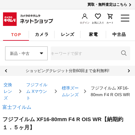
買取・無料査定はこちら
ログイン
お気に入り
カート
カメラ
レンズ
家電
中古品
TOP
新品・中古
ショッピングクレジット分割60回まで金利無料!
交換
フジフイル
標準ズー
フジフイルム XF16-
レン
ム Xマウン
ムレンズ
80mm F4 R OIS WR
ズ
ト
富士フイルム
フジフイルム XF16-80mm F4 R OIS WR
【納期約
１．５ヶ月】