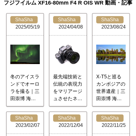
フジフイルム XF16-80mm F4 R OIS WR 動画・記事
ShaSha
ShaSha
ShaSha
2025/05/19
2024/04/08
2023/08/24
冬のアイスラ
最先端技術と
X-T5と巡る
ンドでオーロ
伝統の表現力
カンボジアの
ラを撮る｜三
をマリアージ
世界遺産｜三
田崇博 海外
ュさせたネ
田崇博 海外
撮影記
オ・クラシカ
撮影記
ルカメラ 富
ShaSha
ShaSha
ShaSha
士フイルム X
2023/02/07
2022/12/04
2022/11/25
-T5