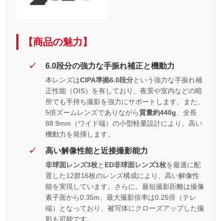
【商品の魅力】
6.0段分の強力な手振れ補正と機動力
本レンズは
CIPA準拠6.0段分
という強力な手振れ補
正性能（OIS）を有しており、夜景や室内などの暗
所でも手持ち撮影を強力にサポートします。また、
5倍ズームレンズでありながら
質量約440g
、全長
88.9mm（ワイド端）の小型軽量設計により、高い
機動力を発揮します。
高い解像性能と近接撮影能力
非球面レンズ3枚
と
ED非球面レンズ1枚
を最適に配
置した12群16枚のレンズ構成により、高い解像性
能を実現しています。さらに、最短撮影距離は撮像
素子面から0.35m、最大撮影倍率は0.25倍（テレ
端）となっており、被写体にクローズアップした撮
影も可能です。