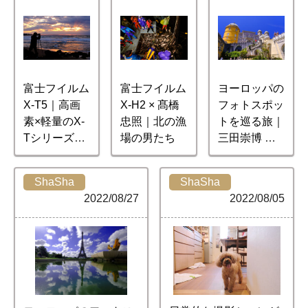
富士フイルム
富士フイルム
ヨーロッパの
X-T5｜高画
X-H2 × 髙橋
フォトスポッ
素×軽量のX-
忠照｜北の漁
トを巡る旅｜
Tシリーズ最
場の男たち
三田崇博 海
新機種レビュ
外撮影記【後
ー
編】
ShaSha
ShaSha
2022/08/27
2022/08/05