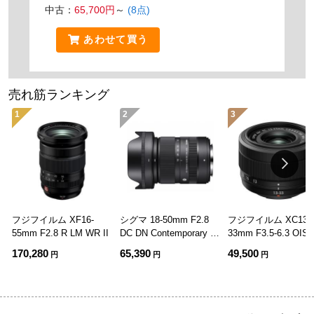
中古：
65,700円
～
(8点)
あわせて買う
売れ筋ランキング
1
2
3
フジフイルム XF16-
シグマ 18-50mm F2.8
フジフイルム XC13-
55mm F2.8 R LM WR II
DC DN Contemporary フ
33mm F3.5-6.3 OIS
ジフイルムX用
ラック
170,280
65,390
49,500
円
円
円