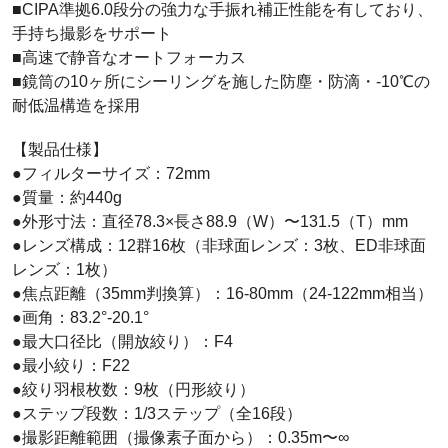
■CIPA準拠6.0段分の強力な手振れ補正性能を有しており、
手持ち撮影をサポート
■高速で静音なオートフォーカス
■鏡筒の10ヶ所にシーリングを施した防塵・防滴・-10℃の
耐低温構造を採用
【製品仕様】
●フィルターサイズ：72mm
●質量：約440g
●外形寸法：直径78.3×長さ88.9（W）〜131.5（T）mm
●レンズ構成：12群16枚（非球面レンズ：3枚、ED非球面
レンズ：1枚）
●焦点距離（35mm判換算）：16-80mm（24-122mm相当）
●画角：83.2°-20.1°
●最大口径比（開放絞り）：F4
●最小絞り：F22
●絞り羽根枚数：9枚（円形絞り）
●ステップ段数：1/3ステップ（全16段）
●撮影距離範囲（撮像素子面から）：0.35m〜∞