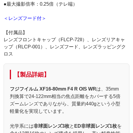
●最大撮影倍率：0.25倍（テレ端）
＜レンズフード付＞
【付属品】
レンズフロントキャップ（FLCP-72II）、レンズリアキャ
ップ（RLCP-001）、レンズフード、レンズラッピングク
ロス
【製品詳細】
フジフイルム XF16-80mm F4 R OIS WR
は、35mm
判換算で24-122mm相当の焦点距離をカバーする5倍
ズームレンズでありながら、質量約440gという小型
軽量化を実現しています。
光学系には
非球面レンズ3枚
と
ED非球面レンズ1枚
を