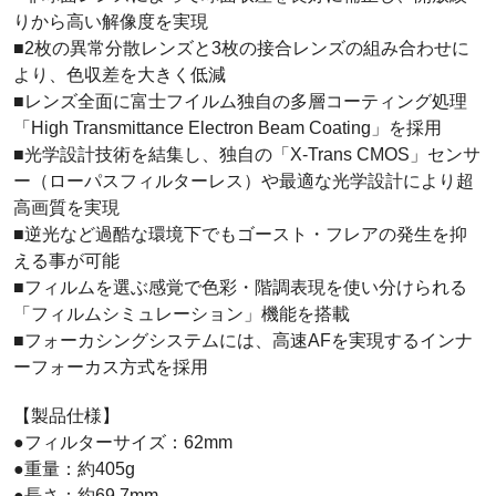
りから高い解像度を実現
■2枚の異常分散レンズと3枚の接合レンズの組み合わせに
より、色収差を大きく低減
■レンズ全面に富士フイルム独自の多層コーティング処理
「High Transmittance Electron Beam Coating」を採用
■光学設計技術を結集し、独自の「X-Trans CMOS」センサ
ー（ローパスフィルターレス）や最適な光学設計により超
高画質を実現
■逆光など過酷な環境下でもゴースト・フレアの発生を抑
える事が可能
■フィルムを選ぶ感覚で色彩・階調表現を使い分けられる
「フィルムシミュレーション」機能を搭載
■フォーカシングシステムには、高速AFを実現するインナ
ーフォーカス方式を採用
【製品仕様】
●フィルターサイズ：62mm
●重量：約405g
●長さ：約69.7mm