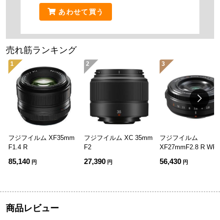
あわせて買う
売れ筋ランキング
1
2
3
フジフイルム XF35mm
フジフイルム XC 35mm
フジフイルム
F1.4 R
F2
XF27mmF2.8 R WR
85,140
27,390
56,430
円
円
円
商品レビュー