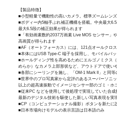
【製品特徴】
■小型軽量で機動性の高いカメラ。標準ズームレンズ「M.ZUIK
■ボディー内5軸手ぶれ補正機構を搭載。中央最大6.
最大6.5段の補正効果が得られます
■「有効画素数約2037万画素 Live MOS セン
高画質が得られます
■AF（オートフォーカス）には、121点オールクロ
■本体にはUSB Type-C 端子を採用し、モバ
■ホールディング性を高めるためにエルゴノミクス
めらか）なカメラ上部形状など、アウトドアで使い
■各部にシーリングを施し、「OM-1 Mark II」と
■世界中のプロ写真家から定評のあるスーパーソニッ
以上の超高速振動でイメージセンサー部のゴミ・ホ
■従来PC などを使用して後処理で実現していた合
最新のデジタル技術を駆使した新しい写真表現を実
■CP（コンピュテーショナル撮影）ボタンを新たに
■日本市場向けモデルの表示言語は日本語のみ