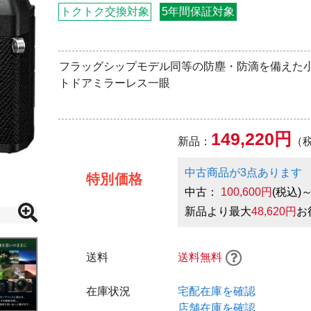
トクトク交換対象
5年間保証対象
フラッグシップモデル同等の防塵・防滴を備えた
トドアミラーレス一眼
149,220円
新品：
（
中古商品が3点あります
特別価格
中古：
100,600円
(税込)
新品より最大
48,620円
お
送料
送料無料
在庫状況
宅配在庫を確認
店舗在庫を確認