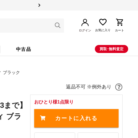
お気に入り
ログイン
カート
中古品
買取･無料査定
ディ ブラック
返品不可 ※例外あり
おひとり様1点限り
13まで】
ディ ブラ
カートに入れる