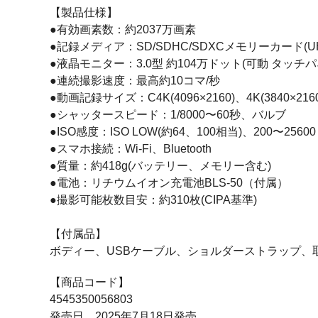
【製品仕様】
●有効画素数：約2037万画素
●記録メディア：SD/SDHC/SDXCメモリーカード(UHS
●液晶モニター：3.0型 約104万ドット(可動 タッチ
●連続撮影速度：最高約10コマ/秒
●動画記録サイズ：C4K(4096×2160)、4K(3840×21
●シャッタースピード：1/8000〜60秒、バルブ
●ISO感度：ISO LOW(約64、100相当)、200〜25600
●スマホ接続：Wi-Fi、Bluetooth
●質量：約418g(バッテリー、メモリー含む)
●電池：リチウムイオン充電池BLS-50（付属）
●撮影可能枚数目安：約310枚(CIPA基準)
【付属品】
ボディー、USBケーブル、ショルダーストラップ、取
【商品コード】
4545350056803
発売日 2025年7月18日発売