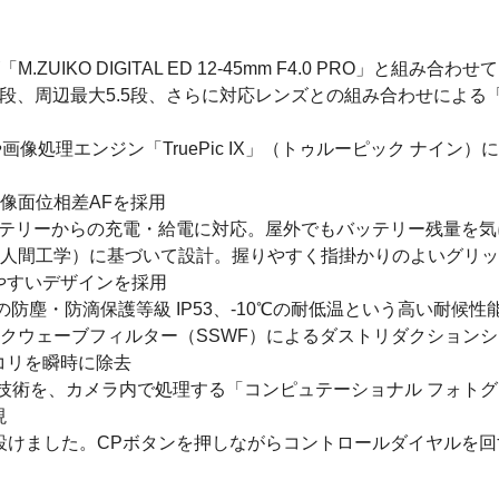
O DIGITAL ED 12-45mm F4.0 PRO」と組み合わせて
5段、周辺最大5.5段、さらに対応レンズとの組み合わせによる
サー」や画像処理エンジン「TruePic IX」（トゥルーピック 
ス像面位相差AFを採用
イルバッテリーからの充電・給電に対応。屋外でもバッテリー残量を
（人間工学）に基づいて設計。握りやすく指掛かりのよいグリ
やすいデザインを採用
同等の防塵・防滴保護等級 IP53、-10℃の耐低温という高い耐候
クウェーブフィルター（SSWF）によるダストリダクションシス
コリを瞬時に除去
成技術を、カメラ内で処理する「コンピュテーショナル フォト
現
設けました。CPボタンを押しながらコントロールダイヤルを