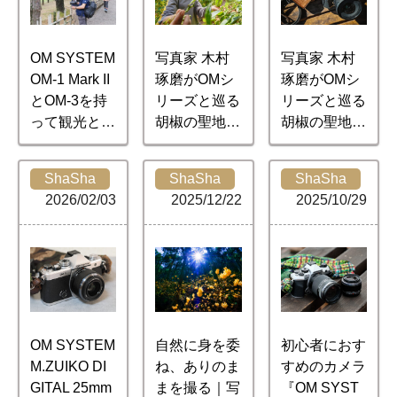
OM SYSTEM
写真家 木村
写真家 木村
OM-1 Mark II
琢磨がOMシ
琢磨がOMシ
とOM-3を持
リーズと巡る
リーズと巡る
って観光と撮
胡椒の聖地カ
胡椒の聖地カ
影を楽しもう
ンボジア ～
ンボジア ～
栗林公園 撮
再び訪れる乾
再び訪れる乾
ShaSha
ShaSha
ShaSha
影会レポート
季の胡椒畑～
季の胡椒畑～
2026/02/03
2025/12/22
2025/10/29
【中編】
【前編】
OM SYSTEM
自然に身を委
初心者におす
M.ZUIKO DI
ね、ありのま
すめのカメラ
GITAL 25mm
まを撮る｜写
『OM SYST