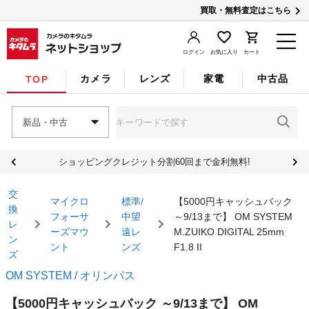
買取・無料査定はこちら
ログイン
お気に入り
カート
カメラ
レンズ
家電
中古品
TOP
新品・中古
ショッピングクレジット分割60回まで金利無料!
交
マイクロ
標準/
【5000円キャッシュバック
換
フォーサ
中望
～9/13まで】 OM SYSTEM
レ
ーズマウ
遠レ
M.ZUIKO DIGITAL 25mm
ン
ント
ンズ
F1.8 II
ズ
OM SYSTEM / オリンパス
【5000円キャッシュバック ～9/13まで】 OM