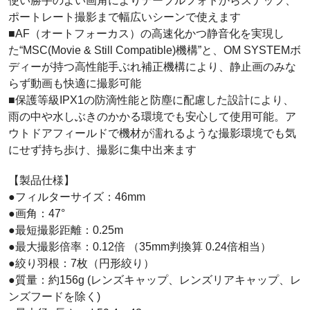
使い勝手のよい画角によりテーブルフォトからスナップ、
ポートレート撮影まで幅広いシーンで使えます
■AF（オートフォーカス）の高速化かつ静音化を実現し
た“MSC(Movie & Still Compatible)機構”と、OM SYSTEMボ
ディーが持つ高性能手ぶれ補正機構により、静止画のみな
らず動画も快適に撮影可能
■保護等級IPX1の防滴性能と防塵に配慮した設計により、
雨の中や水しぶきのかかる環境でも安心して使用可能。ア
ウトドアフィールドで機材が濡れるような撮影環境でも気
にせず持ち歩け、撮影に集中出来ます
【製品仕様】
●フィルターサイズ：46mm
●画角：47°
●最短撮影距離：0.25m
●最大撮影倍率：0.12倍 （35mm判換算 0.24倍相当）
●絞り羽根：7枚（円形絞り）
●質量：約156g (レンズキャップ、レンズリアキャップ、レ
ンズフードを除く)