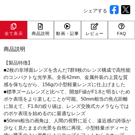
シェアする
全て表示
商品説明
動画・記事
レビュー
FAQ
商品説明
【製品特徴】
■2枚の非球面レンズを含んだ7群9枚のレンズ構成で高性能
のコンパクトな光学系。全長42mm、金属外装の上質な質
感を保ちながら、156gの小型軽量レンズに仕上げました
■標準ズームレンズと比べて、開放F値がF1.8と明るいため
ボケ表現をより楽しむことが可能。50mm相当の焦点距離
に加えて、F1.8の絞り値は、レンズ交換式カメラならでは
のボケ表現を始めるのに最適なレンズ
■50mm相当の画角は、人間の視野に近く、遠近感の誇張が
少なく見たままの光景を自然に再現。小型軽量ボディーと