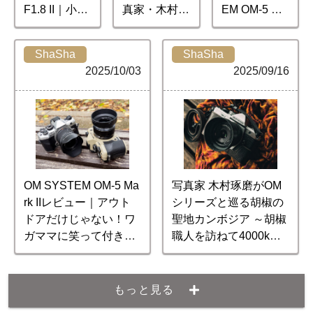
F1.8 II｜小型
真家・木村琢
EM OM-5 Ma
軽量の標準レ
磨が語る風景
rk II』｜写真
ンズで撮る旅
写真の魅力
家 クキモト
ShaSha
ShaSha
と日々
ノリコ
2025/10/03
2025/09/16
OM SYSTEM OM-5 Ma
写真家 木村琢磨がOM
rk IIレビュー｜アウト
シリーズと巡る胡椒の
ドアだけじゃない！ワ
聖地カンボジア ～胡椒
ガママに笑って付き合
職人を訪ねて4000km
ってくれるタフでクー
～【後編】
ルなマルチロールカメ
ラ
もっと見る