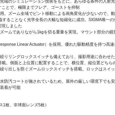
最先端のシミュレーション技術をもとに、あらゆる条件の入射
すことで、極限までフレア、ゴーストを抑制
採用。ズーム全域でピント移動による画角変化が少ないので、
協することなく光学全長の大幅な短縮化に成功。SIGMA唯一
実現しました
通しズームでありながら1kgを切る重量を実現。マウント部分の
esponse Linear Actuator）を採用。優れた駆動精度
、絞りリングロックスイッチも備えており、撮影用途に合わせ
に搭載。側面と上位置に配置することで、横位置、縦位置どちら
ム繰り出しを防ぐズームロックスイッチを搭載。ロックはスイ
撥水防汚コートが施されているため、屋外の厳しい環境下でも
な装着が可能
ラス1枚、非球面レンズ5枚）