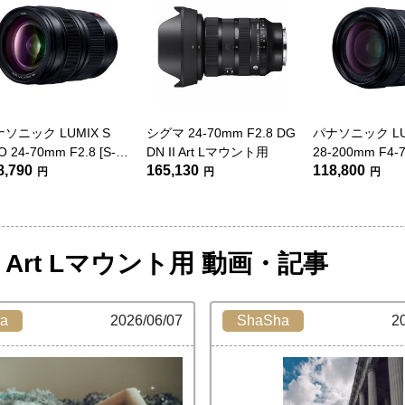
ソニック LUMIX S
シグマ 24-70mm F2.8 DG
パナソニック LU
O 24-70mm F2.8 [S-
DN II Art Lマウント用
28-200mm F4-7
8,790
165,130
118,800
470]
MACRO O.I.S. 
円
円
円
 DN Art Lマウント用 動画・記事
a
2026/06/07
ShaSha
2