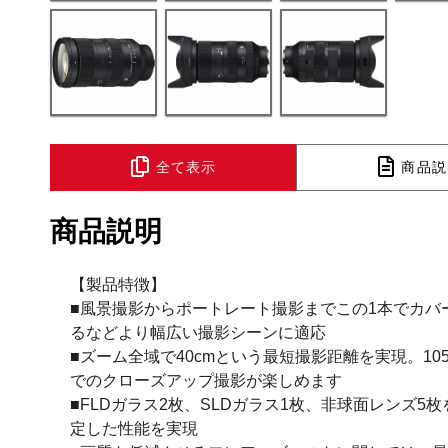
全て表示
商品説
商品説明
【製品特徴】
■風景撮影からポートレート撮影までこの1本でカバ
るなどより幅広い撮影シーンに適応
■ズーム全域で40cmという最短撮影距離を実現。1
でのクローズアップ撮影が楽しめます
■FLDガラス2枚、SLDガラス1枚、非球面レンズ5
定した性能を実現