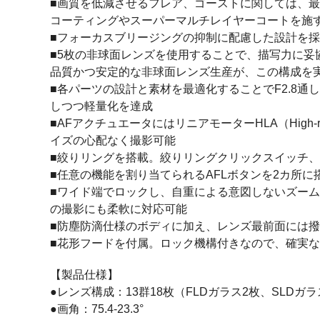
■画質を低減させるフレア、ゴーストに関しては、
コーティングやスーパーマルチレイヤーコートを施
■フォーカスブリージングの抑制に配慮した設計を
■5枚の非球面レンズを使用することで、描写力に妥
品質かつ安定的な非球面レンズ生産が、この構成を
■各パーツの設計と素材を最適化することでF2.8
しつつ軽量化を達成
■AFアクチュエータにはリニアモーターHLA（High-r
イズの心配なく撮影可能
■絞りリングを搭載。絞りリングクリックスイッチ
■任意の機能を割り当てられるAFLボタンを2カ所
■ワイド端でロックし、自重による意図しないズー
の撮影にも柔軟に対応可能
■防塵防滴仕様のボディに加え、レンズ最前面には
■花形フードを付属。ロック機構付きなので、確実
【製品仕様】
●レンズ構成：13群18枚（FLDガラス2枚、SLDガ
●画角：75.4-23.3°