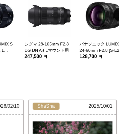
MIX S
シグマ 28-105mm F2.8
パナソニック LUMIX S
.1
DG DN Art Lマウント用
24-60mm F2.8 [S-E2460]
247,500
128,700
[S-R28200]
円
円
026/02/10
ShaSha
2025/10/01