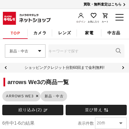
買取・無料査定はこちら
ログイン
お気に入り
カート
カメラ
レンズ
家電
中古品
TOP
新品・中古
ショッピングクレジット分割60回まで金利無料!
arrows We3の商品一覧
新品・中古
ARROWS WE3
絞り込み(2)
並び替え
6件中1-6の結果
表示件数
20件