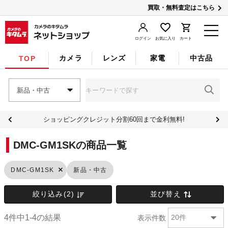
買取・無料査定はこちら
ログイン
お気に入り
カート
カメラ
レンズ
家電
中古品
TOP
新品・中古
ショッピングクレジット分割60回まで金利無料!
DMC-GM1SKの商品一覧
新品・中古
DMC-GM1SK
絞り込み(2)
並び替え
4件中1-4の結果
表示件数
20件